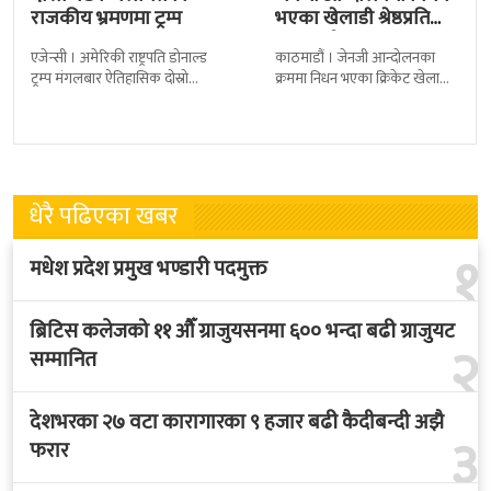
राजकीय भ्रमणमा ट्रम्प
भएका खेलाडी श्रेष्ठप्रति
श्रद्धाञ्जली
एजेन्सी । अमेरिकी राष्ट्रपति डोनाल्ड
काठमाडौं । जेनजी आन्दोलनका
ट्रम्प मंगलबार ऐतिहासिक दोस्रो
क्रममा निधन भएका क्रिकेट खेलाडी
राजकीय भ्रमणका लागि बेलायत
सुलभराज श्रेष्ठप्रति श्रद्धाञ्जली अर्पण
पुगेका छन् । भ्रमणका क्रममा
गरिएको छ । मंगलबार
बेलायत सरकारले
त्रिपुरेश्वरस्थीत राष्ट्रिय खेलकुद
धेरै पढिएका खबर
१
मधेश प्रदेश प्रमुख भण्डारी पदमुक्त
ब्रिटिस कलेजको ११ औँ ग्राजुयसनमा ६०० भन्दा बढी ग्राजुयट
२
सम्मानित
देशभरका २७ वटा कारागारका ९ हजार बढी कैदीबन्दी अझै
३
फरार