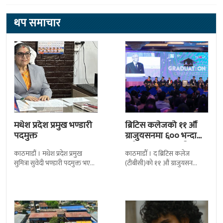
थप समाचार
मधेश प्रदेश प्रमुख भण्डारी
ब्रिटिस कलेजको ११ औँ
पदमुक्त
ग्राजुयसनमा ६०० भन्दा
बढी ग्राजुयट सम्मानित
काठमाडौं । मधेश प्रदेश प्रमुख
काठमाडौँ । द ब्रिटिस कलेज
सुमित्रा सुवेदी भण्डारी पदमुक्त भएकी
(टीबीसी)को ११ औं ग्राजुयसन
छन् । मन्त्रिपरिषद्को सोमबारको
समारोह सम्पन्न भएको छ । शुक्रबार
निर्णय र सिफारिस बमोजिम राष्ट्रपति
द सोल्टीमा ब्रिटिस एजुकेशन ग्रुप
रामचन्द्र