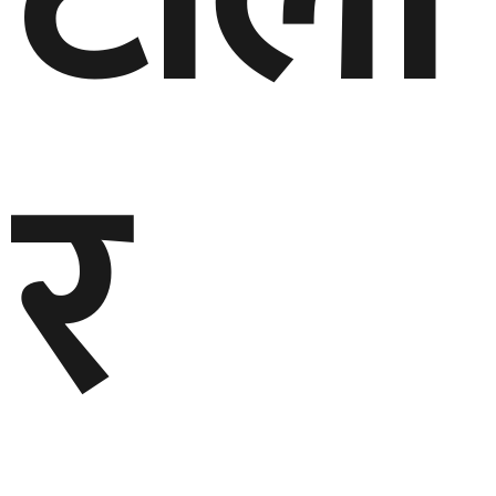
टोली
र