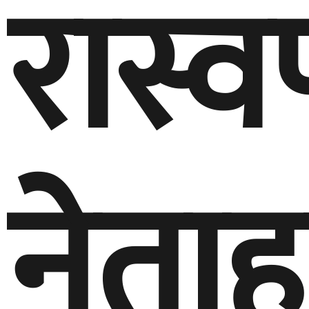
रास्
नेता