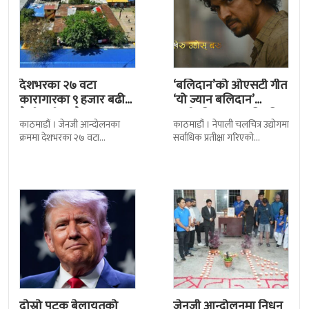
देशभरका २७ वटा
‘बलिदान’को ओएसटी गीत
कारागारका ९ हजार बढी
‘यो ज्यान बलिदान’
कैदीबन्दी अझै फरार
सार्वजनिक, मातृभूमिप्रति
काठमाडौं । जेनजी आन्दोलनका
काठमाडौं । नेपाली चलचित्र उद्योगमा
पुत्रको भावनात्मक…
क्रममा देशभरका २७ वटा
सर्वाधिक प्रतीक्षा गरिएको
कारागारबाट भागेका अधिकांश
चलचित्र’बलिदान’को ओएसटी गीत
कैदीबन्दी अझै फर्किएका छैनन् ।
सार्वजनिक गरिएको छ। लिरिकल
देशका २७ वटा कारागारबाट
शैलीमा रिलिज गरिएको ‘यो ज्यान
दोस्रो पटक बेलायतको
जेनजी आन्दोलनमा निधन