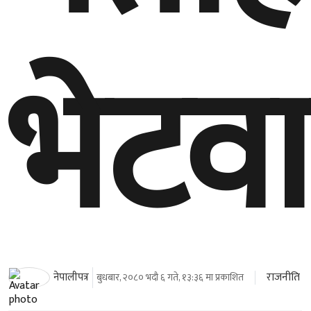
भेटवार
राजनीति
नेपालीपत्र
बुधबार, २०८० भदौ ६ गते, १३:३६ मा प्रकाशित