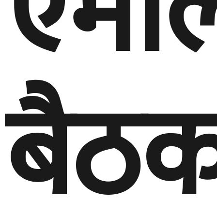
एमाल
बैठ