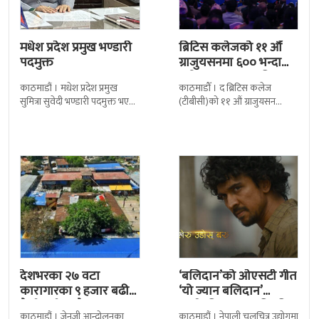
मधेश प्रदेश प्रमुख भण्डारी
ब्रिटिस कलेजको ११ औँ
पदमुक्त
ग्राजुयसनमा ६०० भन्दा
बढी ग्राजुयट सम्मानित
काठमाडौं । मधेश प्रदेश प्रमुख
काठमाडौँ । द ब्रिटिस कलेज
सुमित्रा सुवेदी भण्डारी पदमुक्त भएकी
(टीबीसी)को ११ औं ग्राजुयसन
छन् । मन्त्रिपरिषद्को सोमबारको
समारोह सम्पन्न भएको छ । शुक्रबार
निर्णय र सिफारिस बमोजिम राष्ट्रपति
द सोल्टीमा ब्रिटिस एजुकेशन ग्रुप
रामचन्द्र
देशभरका २७ वटा
‘बलिदान’को ओएसटी गीत
कारागारका ९ हजार बढी
‘यो ज्यान बलिदान’
कैदीबन्दी अझै फरार
सार्वजनिक, मातृभूमिप्रति
काठमाडौं । जेनजी आन्दोलनका
काठमाडौं । नेपाली चलचित्र उद्योगमा