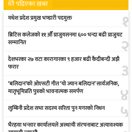
धेरै पढिएका खबर
१
मधेश प्रदेश प्रमुख भण्डारी पदमुक्त
ब्रिटिस कलेजको ११ औँ ग्राजुयसनमा ६०० भन्दा बढी ग्राजुयट
२
सम्मानित
देशभरका २७ वटा कारागारका ९ हजार बढी कैदीबन्दी अझै
३
फरार
‘बलिदान’को ओएसटी गीत ‘यो ज्यान बलिदान’ सार्वजनिक,
४
मातृभूमिप्रति पुत्रको भावनात्मक समर्पण
५
लुम्बिनी प्रदेश सभा सदस्य सरिता पुन मगरको निधन
भैरहवा भन्सार कार्यालयले अस्थायी संरचनाबाट अत्यावश्यक