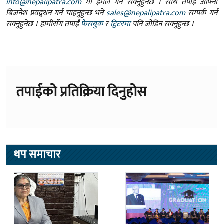
info@nepalipatra.com
मा इमेल गर्न सक्नुहुनेछ । साथै तपाई आफ्नो
बिजनेश प्रवद्र्धन गर्न चाहनुहुन्छ भने
sales@nepalipatra.com
सम्पर्क गर्न
सक्नुहुनेछ । हामीसँग तपाईं
फेसबुक
र
ट्विटरमा
पनि जोडिन सक्नुहुन्छ ।
तपाईको प्रतिक्रिया दिनुहोस
थप समाचार