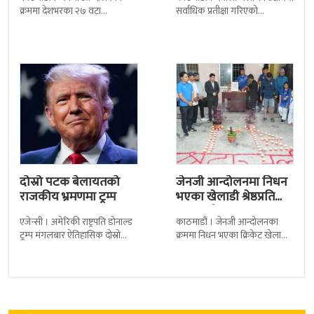
पुत्रको भावनात्मक…
क्रममा देशभरका २७ वटा
सर्वाधिक प्रतीक्षा गरिएको
कारागारबाट भागेका अधिकांश
चलचित्र’बलिदान’को ओएसटी गीत
कैदीबन्दी अझै फर्किएका छैनन् ।
सार्वजनिक गरिएको छ। लिरिकल
देशका २७ वटा कारागारबाट
शैलीमा रिलिज गरिएको ‘यो ज्यान
दोस्रो पटक बेलायतको
जेनजी आन्दोलनमा निधन
राजकीय भ्रमणमा ट्रम्प
भएका खेलाडी श्रेष्ठप्रति
श्रद्धाञ्जली
एजेन्सी । अमेरिकी राष्ट्रपति डोनाल्ड
काठमाडौं । जेनजी आन्दोलनका
ट्रम्प मंगलबार ऐतिहासिक दोस्रो
क्रममा निधन भएका क्रिकेट खेलाडी
राजकीय भ्रमणका लागि बेलायत
सुलभराज श्रेष्ठप्रति श्रद्धाञ्जली अर्पण
पुगेका छन् । भ्रमणका क्रममा
गरिएको छ । मंगलबार
बेलायत सरकारले
त्रिपुरेश्वरस्थीत राष्ट्रिय खेलकुद