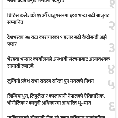
१
मधेश प्रदेश प्रमुख भण्डारी पदमुक्त
ब्रिटिस कलेजको ११ औँ ग्राजुयसनमा ६०० भन्दा बढी ग्राजुयट
२
सम्मानित
देशभरका २७ वटा कारागारका ९ हजार बढी कैदीबन्दी अझै
३
फरार
भैरहवा भन्सार कार्यालयले अस्थायी संरचनाबाट अत्यावश्यक
४
सामाग्री ल्याउदै
५
लुम्बिनी प्रदेश सभा सदस्य सरिता पुन मगरको निधन
लिम्पियाधुरा, लिपुलेख र कालापानी नेपालको ऐतिहासिक,
६
भौगोलिक र कानुनी अधिकारमा आधारित भू–भाग