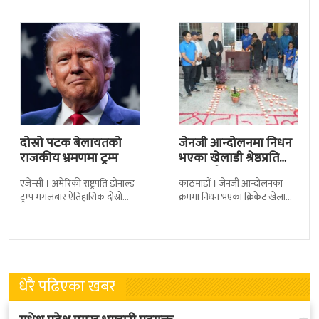
देशका २७ वटा कारागारबाट
शैलीमा रिलिज गरिएको ‘यो ज्यान
दोस्रो पटक बेलायतको
जेनजी आन्दोलनमा निधन
राजकीय भ्रमणमा ट्रम्प
भएका खेलाडी श्रेष्ठप्रति
श्रद्धाञ्जली
एजेन्सी । अमेरिकी राष्ट्रपति डोनाल्ड
काठमाडौं । जेनजी आन्दोलनका
ट्रम्प मंगलबार ऐतिहासिक दोस्रो
क्रममा निधन भएका क्रिकेट खेलाडी
राजकीय भ्रमणका लागि बेलायत
सुलभराज श्रेष्ठप्रति श्रद्धाञ्जली अर्पण
पुगेका छन् । भ्रमणका क्रममा
गरिएको छ । मंगलबार
बेलायत सरकारले
त्रिपुरेश्वरस्थीत राष्ट्रिय खेलकुद
धेरै पढिएका खबर