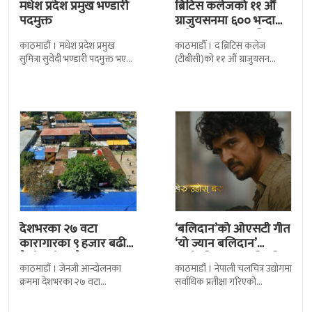
मधेश प्रदेश प्रमुख भण्डारी
ब्रिटिस कलेजको ११ औँ
पदमुक्त
ग्राजुयसनमा ६०० भन्दा
बढी ग्राजुयट सम्मानित
काठमाडौं । मधेश प्रदेश प्रमुख
काठमाडौँ । द ब्रिटिस कलेज
सुमित्रा सुवेदी भण्डारी पदमुक्त भएकी
(टीबीसी)को ११ औं ग्राजुयसन
छन् । मन्त्रिपरिषद्को सोमबारको
समारोह सम्पन्न भएको छ । शुक्रबार
निर्णय र सिफारिस बमोजिम राष्ट्रपति
द सोल्टीमा ब्रिटिस एजुकेशन ग्रुप
रामचन्द्र
देशभरका २७ वटा
‘बलिदान’को ओएसटी गीत
कारागारका ९ हजार बढी
‘यो ज्यान बलिदान’
कैदीबन्दी अझै फरार
सार्वजनिक, मातृभूमिप्रति
काठमाडौं । जेनजी आन्दोलनका
काठमाडौं । नेपाली चलचित्र उद्योगमा
पुत्रको भावनात्मक…
क्रममा देशभरका २७ वटा
सर्वाधिक प्रतीक्षा गरिएको
कारागारबाट भागेका अधिकांश
चलचित्र’बलिदान’को ओएसटी गीत
कैदीबन्दी अझै फर्किएका छैनन् ।
सार्वजनिक गरिएको छ। लिरिकल