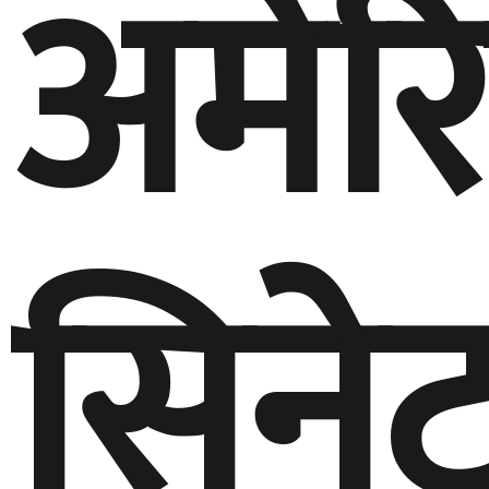
अमेर
सिने