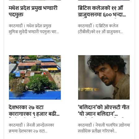
मधेश प्रदेश प्रमुख भण्डारी
ब्रिटिस कलेजको ११ औँ
पदमुक्त
ग्राजुयसनमा ६०० भन्दा
बढी ग्राजुयट सम्मानित
काठमाडौं । मधेश प्रदेश प्रमुख
काठमाडौँ । द ब्रिटिस कलेज
सुमित्रा सुवेदी भण्डारी पदमुक्त भएकी
(टीबीसी)को ११ औं ग्राजुयसन
छन् । मन्त्रिपरिषद्को सोमबारको
समारोह सम्पन्न भएको छ । शुक्रबार
निर्णय र सिफारिस बमोजिम राष्ट्रपति
द सोल्टीमा ब्रिटिस एजुकेशन ग्रुप
रामचन्द्र
देशभरका २७ वटा
‘बलिदान’को ओएसटी गीत
कारागारका ९ हजार बढी
‘यो ज्यान बलिदान’
कैदीबन्दी अझै फरार
सार्वजनिक, मातृभूमिप्रति
काठमाडौं । जेनजी आन्दोलनका
काठमाडौं । नेपाली चलचित्र उद्योगमा
पुत्रको भावनात्मक…
क्रममा देशभरका २७ वटा
सर्वाधिक प्रतीक्षा गरिएको
कारागारबाट भागेका अधिकांश
चलचित्र’बलिदान’को ओएसटी गीत