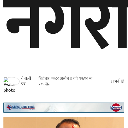
नगरौं
नेपाली
बिहीबार, २०८० असोज ४ गते, १२:१० मा
राजनीति
पत्र
प्रकाशित