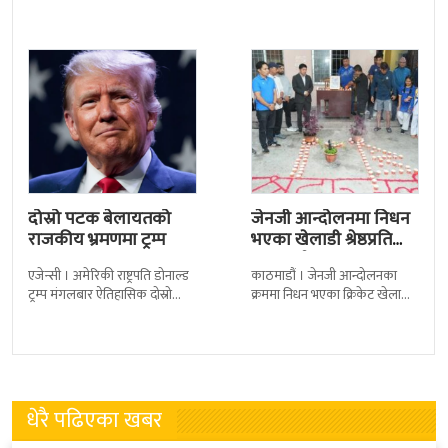
कैदीबन्दी अझै फर्किएका छैनन् ।
सार्वजनिक गरिएको छ। लिरिकल
देशका २७ वटा कारागारबाट
शैलीमा रिलिज गरिएको ‘यो ज्यान
दोस्रो पटक बेलायतको
जेनजी आन्दोलनमा निधन
राजकीय भ्रमणमा ट्रम्प
भएका खेलाडी श्रेष्ठप्रति
श्रद्धाञ्जली
एजेन्सी । अमेरिकी राष्ट्रपति डोनाल्ड
काठमाडौं । जेनजी आन्दोलनका
ट्रम्प मंगलबार ऐतिहासिक दोस्रो
क्रममा निधन भएका क्रिकेट खेलाडी
राजकीय भ्रमणका लागि बेलायत
सुलभराज श्रेष्ठप्रति श्रद्धाञ्जली अर्पण
पुगेका छन् । भ्रमणका क्रममा
गरिएको छ । मंगलबार
बेलायत सरकारले
त्रिपुरेश्वरस्थीत राष्ट्रिय खेलकुद
धेरै पढिएका खबर