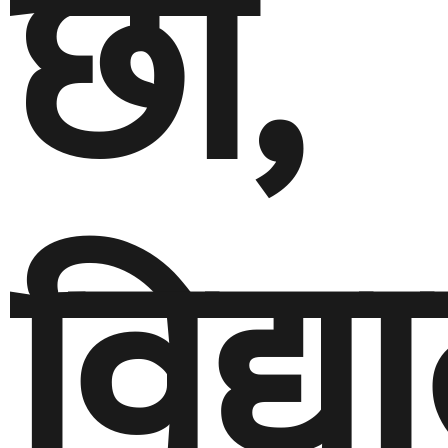
छौँ,
विद्