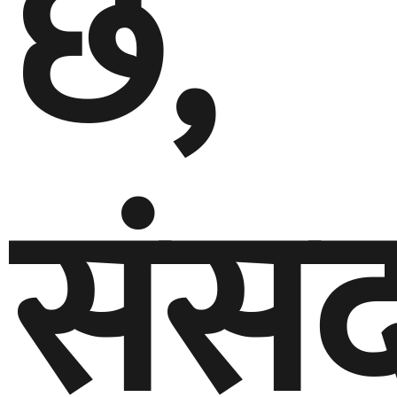
छ,
संस