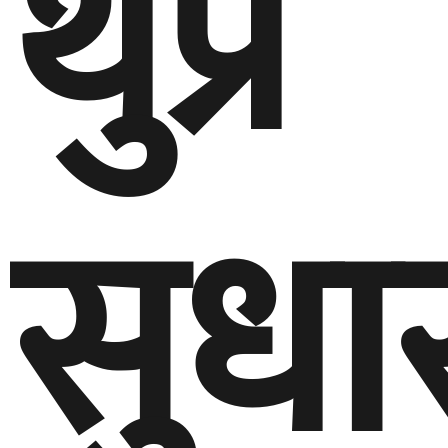
थुप्रै
सुधा