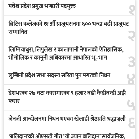
१
मधेश प्रदेश प्रमुख भण्डारी पदमुक्त
ब्रिटिस कलेजको ११ औँ ग्राजुयसनमा ६०० भन्दा बढी ग्राजुयट
२
सम्मानित
लिम्पियाधुरा, लिपुलेख र कालापानी नेपालको ऐतिहासिक,
३
भौगोलिक र कानुनी अधिकारमा आधारित भू–भाग
४
लुम्बिनी प्रदेश सभा सदस्य सरिता पुन मगरको निधन
देशभरका २७ वटा कारागारका ९ हजार बढी कैदीबन्दी अझै
५
फरार
६
जेनजी आन्दोलनमा निधन भएका खेलाडी श्रेष्ठप्रति श्रद्धाञ्जली
‘बलिदान’को ओएसटी गीत ‘यो ज्यान बलिदान’ सार्वजनिक,