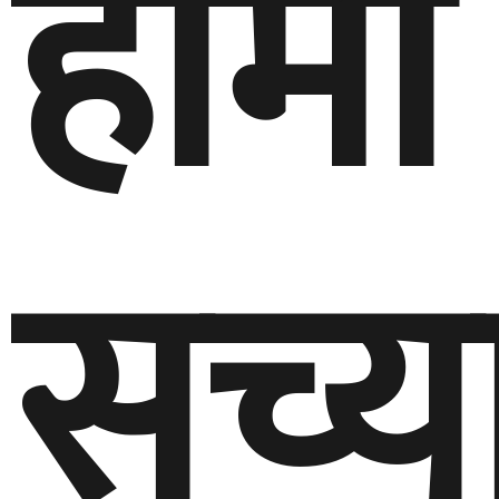
हामी
सच्य