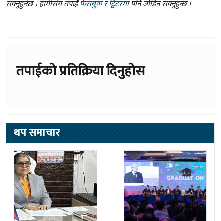
सक्नुहुनेछ । हामीसँग तपाईं
फेसबुक
र
ट्विटरमा
पनि जोडिन सक्नुहुन्छ ।
तपाईको प्रतिक्रिया दिनुहोस
थप समाचार