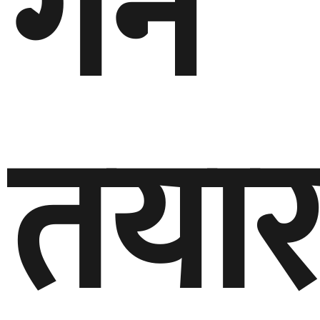
गर्न
तयार