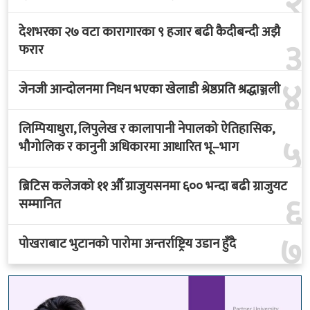
२
देशभरका २७ वटा कारागारका ९ हजार बढी कैदीबन्दी अझै
३
फरार
४
जेनजी आन्दोलनमा निधन भएका खेलाडी श्रेष्ठप्रति श्रद्धाञ्जली
लिम्पियाधुरा, लिपुलेख र कालापानी नेपालको ऐतिहासिक,
५
भौगोलिक र कानुनी अधिकारमा आधारित भू–भाग
ब्रिटिस कलेजको ११ औँ ग्राजुयसनमा ६०० भन्दा बढी ग्राजुयट
६
सम्मानित
७
पोखराबाट भुटानको पारोमा अन्तर्राष्ट्रिय उडान हुँदै