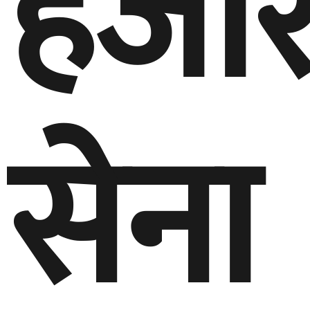
हजार
सेना