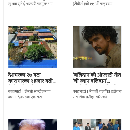
सुमित्रा सुवेदी भण्डारी पदमुक्त भएकी
(टीबीसी)को ११ औं ग्राजुयसन
छन् । मन्त्रिपरिषद्को सोमबारको
समारोह सम्पन्न भएको छ । शुक्रबार
निर्णय र सिफारिस बमोजिम राष्ट्रपति
द सोल्टीमा ब्रिटिस एजुकेशन ग्रुप
रामचन्द्र
देशभरका २७ वटा
‘बलिदान’को ओएसटी गीत
कारागारका ९ हजार बढी
‘यो ज्यान बलिदान’
कैदीबन्दी अझै फरार
सार्वजनिक, मातृभूमिप्रति
काठमाडौं । जेनजी आन्दोलनका
काठमाडौं । नेपाली चलचित्र उद्योगमा
पुत्रको भावनात्मक…
क्रममा देशभरका २७ वटा
सर्वाधिक प्रतीक्षा गरिएको
कारागारबाट भागेका अधिकांश
चलचित्र’बलिदान’को ओएसटी गीत
कैदीबन्दी अझै फर्किएका छैनन् ।
सार्वजनिक गरिएको छ। लिरिकल
देशका २७ वटा कारागारबाट
शैलीमा रिलिज गरिएको ‘यो ज्यान