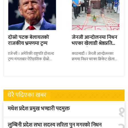
दोस्रो पटक बेलायतको
जेनजी आन्दोलनमा निधन
राजकीय भ्रमणमा ट्रम्प
भएका खेलाडी श्रेष्ठप्रति
श्रद्धाञ्जली
एजेन्सी । अमेरिकी राष्ट्रपति डोनाल्ड
काठमाडौं । जेनजी आन्दोलनका
ट्रम्प मंगलबार ऐतिहासिक दोस्रो
क्रममा निधन भएका क्रिकेट खेलाडी
राजकीय भ्रमणका लागि बेलायत
सुलभराज श्रेष्ठप्रति श्रद्धाञ्जली अर्पण
पुगेका छन् । भ्रमणका क्रममा
गरिएको छ । मंगलबार
बेलायत सरकारले
त्रिपुरेश्वरस्थीत राष्ट्रिय खेलकुद
धेरै पढिएका खबर
१
मधेश प्रदेश प्रमुख भण्डारी पदमुक्त
लुम्बिनी प्रदेश सभा सदस्य सरिता पुन मगरको निधन