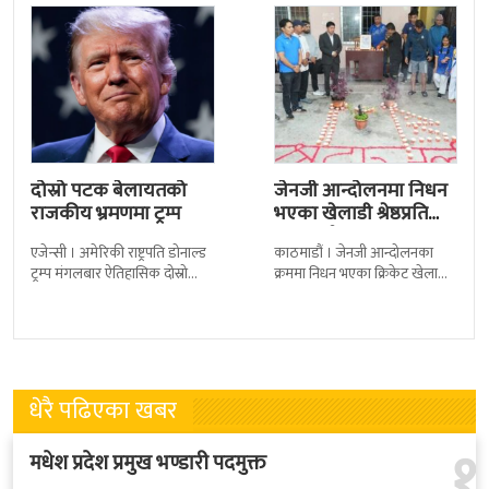
दोस्रो पटक बेलायतको
जेनजी आन्दोलनमा निधन
राजकीय भ्रमणमा ट्रम्प
भएका खेलाडी श्रेष्ठप्रति
श्रद्धाञ्जली
एजेन्सी । अमेरिकी राष्ट्रपति डोनाल्ड
काठमाडौं । जेनजी आन्दोलनका
ट्रम्प मंगलबार ऐतिहासिक दोस्रो
क्रममा निधन भएका क्रिकेट खेलाडी
राजकीय भ्रमणका लागि बेलायत
सुलभराज श्रेष्ठप्रति श्रद्धाञ्जली अर्पण
पुगेका छन् । भ्रमणका क्रममा
गरिएको छ । मंगलबार
बेलायत सरकारले
त्रिपुरेश्वरस्थीत राष्ट्रिय खेलकुद
धेरै पढिएका खबर
१
मधेश प्रदेश प्रमुख भण्डारी पदमुक्त