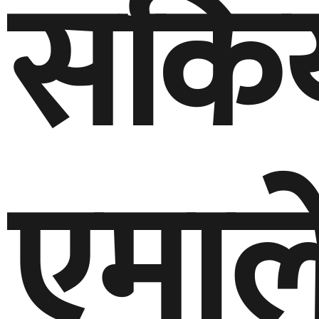
सकि
एमाल