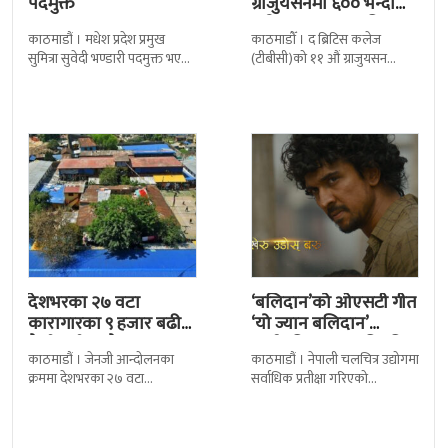
पदमुक्त
ग्राजुयसनमा ६०० भन्दा
बढी ग्राजुयट सम्मानित
काठमाडौं । मधेश प्रदेश प्रमुख
काठमाडौँ । द ब्रिटिस कलेज
सुमित्रा सुवेदी भण्डारी पदमुक्त भएकी
(टीबीसी)को ११ औं ग्राजुयसन
छन् । मन्त्रिपरिषद्को सोमबारको
समारोह सम्पन्न भएको छ । शुक्रबार
निर्णय र सिफारिस बमोजिम राष्ट्रपति
द सोल्टीमा ब्रिटिस एजुकेशन ग्रुप
रामचन्द्र
देशभरका २७ वटा
‘बलिदान’को ओएसटी गीत
कारागारका ९ हजार बढी
‘यो ज्यान बलिदान’
कैदीबन्दी अझै फरार
सार्वजनिक, मातृभूमिप्रति
काठमाडौं । जेनजी आन्दोलनका
काठमाडौं । नेपाली चलचित्र उद्योगमा
पुत्रको भावनात्मक…
क्रममा देशभरका २७ वटा
सर्वाधिक प्रतीक्षा गरिएको
कारागारबाट भागेका अधिकांश
चलचित्र’बलिदान’को ओएसटी गीत
कैदीबन्दी अझै फर्किएका छैनन् ।
सार्वजनिक गरिएको छ। लिरिकल
देशका २७ वटा कारागारबाट
शैलीमा रिलिज गरिएको ‘यो ज्यान