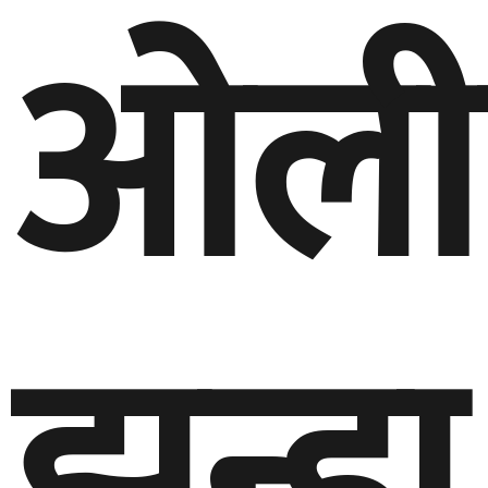
ओली
झन्डा