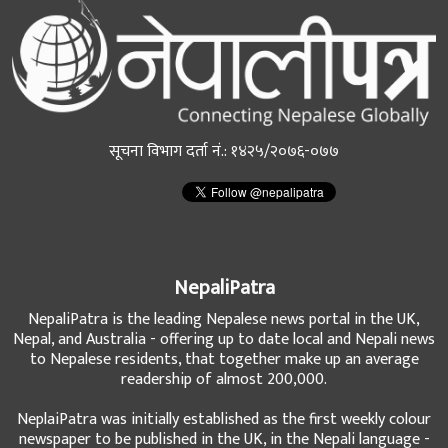
सूचना विभाग दर्ता नं.: १४२५/२०७६-०७७
NepaliPatra
NepaliPatra is the leading Nepalese news portal in the UK,
Nepal, and Australia - offering up to date local and Nepali news
to Nepalese residents, that together make up an average
readership of almost 200,000.
NeplaiPatra was initially established as the first weekly colour
newspaper to be published in the UK, in the Nepali language -