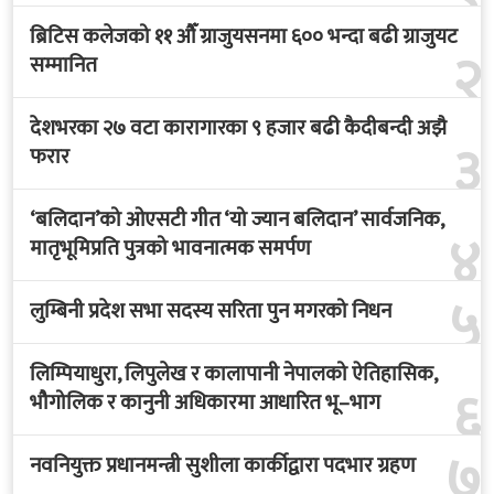
ब्रिटिस कलेजको ११ औँ ग्राजुयसनमा ६०० भन्दा बढी ग्राजुयट
२
सम्मानित
देशभरका २७ वटा कारागारका ९ हजार बढी कैदीबन्दी अझै
३
फरार
‘बलिदान’को ओएसटी गीत ‘यो ज्यान बलिदान’ सार्वजनिक,
४
मातृभूमिप्रति पुत्रको भावनात्मक समर्पण
५
लुम्बिनी प्रदेश सभा सदस्य सरिता पुन मगरको निधन
लिम्पियाधुरा, लिपुलेख र कालापानी नेपालको ऐतिहासिक,
६
भौगोलिक र कानुनी अधिकारमा आधारित भू–भाग
७
नवनियुक्त प्रधानमन्त्री सुशीला कार्कीद्वारा पदभार ग्रहण