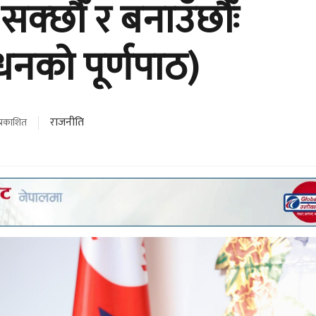
क्छौँ र बनाउँछौँः
बोधनको पूर्णपाठ)
राजनीति
प्रकाशित