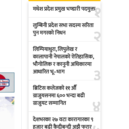
१
मधेश प्रदेश प्रमुख भण्डारी पदमुक्त
लुम्बिनी प्रदेश सभा सदस्य सरिता
२
पुन मगरको निधन
लिम्पियाधुरा, लिपुलेख र
कालापानी नेपालको ऐतिहासिक,
भौगोलिक र कानुनी अधिकारमा
३
आधारित भू–भाग
ब्रिटिस कलेजको ११ औँ
ग्राजुयसनमा ६०० भन्दा बढी
४
ग्राजुयट सम्मानित
देशभरका २७ वटा कारागारका ९
हजार बढी कैदीबन्दी अझै फरार