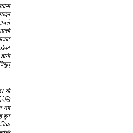
्रामा
्पादन
साबले
 भएको
गावाट
्धिका
 हामी
्युत्
छ। यो
ोदेखि
 वर्ष
ह हुन
 नजिक