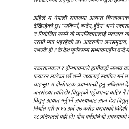
अहिले म नेपाली समाजमा अत्यन्त चिन्ताजनक 
देखिरहेको छु। “सकिन्‍नँ, बन्दैन, हुँदैन” भन्‍ने
त नियोजित रूपमै यो मानसिकतालाई मलजल गरिर
नराम्रो मात्र भइरहेको छ। आदरणीय जनसमुदाय, म आ
नभएकै हो ? के देश पूर्णरूपमा सम्भावनाहीन बन्दै 
नकारात्मकता र हीनभावनाले हामीकहाँ सम्भव क
पत्याउन छाडेका छौँ भन्‍ने तथ्यलाई स्थापित गर्न 
चाहन्छु। म दोस्रोपटक प्रधानमन्त्री हुनु अघिस
जनसंख्या त्यतिखेर विद्युत्‌को पहुँचभन्दा बाहिर न
विद्युत् आयात गर्नुपर्ने अवस्थाबाट आज देश विद्युत
निर्यात गरी रु १५ अर्ब २७ करोड बराबरको विदेश
२८ प्रतिशतले बढी हो। पाँच वर्षअघि यो अवस्थाको