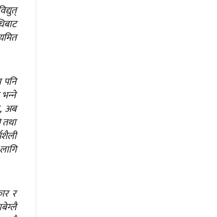
्युत्
धिबाट
ियमित
म पनि
न्‍ने
ु, अब
ि तथा
यशैली
 लागि
कार र
ेग्लै