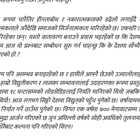
रूपमा चारैतिर हीनताबोध र नकारात्मकताको डढेलो लगाइँदै 
 नकारात्मकताले जरैदेखि समाजको सिर्जनात्मकता मारिरहेको छ। एकथरि त
हेका छन्। यस्तो वातावरण बनाउने प्रयास भइरहेको छ कि देशम
ज यो प्रश्‍नबाट सम्बोधन सुरु गर्न चाहन्छु कि के देशमा साँच्चै
गएको हो ?
ाम पनि असम्भव बनाइरहेको छ र हामीले आफ्नै छेउको उज्यालोला
म हाम्रो विद्युतीकरण र त्यसका सम्भावनालाई उदाहरणका रूपमा प्रस्तुत
म्म देशमा १८ घन्टासम्मको लोडसेडिङलाई नियति मानिएको थियो जबकि
ै थियो। आज लगभग सिङ्गो देशमा विद्युत्‌को पहुँच पुगेको छ। वर्षायामम
् निर्यात गर्ने ठाउँमा पुगेको छ। विगत एक वर्षमा ७०० मेगावाटसम्म विद
ी मुद्रा आर्जन गरिएको छ जुन अघिल्लो वर्षको सोही अवधिको तुलनाम
 धेरैबाट कल्पना पनि गरिएको थिएन।