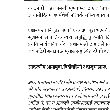
काठमाडौँ । प्रधानमन्त्री पुष्पकमल दाहाल ‘प्रच
आगामी दिनमा कार्यशैली परिवर्तनसहित जनतामा
प्रधानमन्त्री नियुक्त भएको एक वर्ष पूरा भ
सुशासन, सामाजिक न्याय, समृद्धि, कूटनीति, विप
प्रगति सार्वजनिक गरे । प्रधानमन्त्री दाहालले प
जवाफदेही बनाउन आफू दृढ सङ्कल्पित रहेको बताए ।
आदरणीय आमाबुवा, दिदीबहिनी र दाजुभाइहरू,
आज म समस्त नागरिकसँग प्रत्यक्ष सम्बोधन गर्न
परे पनि सरकारका उपलब्धिको विवरण प्रस्तुत गर्
कुटनीति, विपत् व्यवस्थापन र लोकतन्त्रको संवर्द
आउँछ नै, तर म आजको सम्बोधनलाई समाचारका कस्
समीक्षा, केही अनुभूति र केही संकल्प खुला हृदयले य