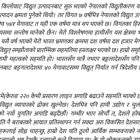
 किलोवाट विद्युत उत्पादनबाट सुरु भएको नेपालको विद्युतीकरण यात
पादन क्षमता पुगेको थियो। तर विगत ७ वर्षभित्र नेपालको विद्युत उत
रिव ५४१ मेगावाट त यही एक वर्षमा मात्र थप भएको छ। विगतका हि
यसमा सन्तोष मानेको छैन। मेरो विश्‍लेषणमा हामीसँग यस क्षेत्रमा
। यसै वर्ष भएको मेरो भारत भ्रमणका क्रममा दश वर्षमा दश हजार मे
िद्युत् सम्झौताको प्रारम्भिक सहमतिमा हस्ताक्षर भएको छ। हाम्रो समृद
गामी महत्वको सहमति हो। भारतसँग मात्रै नभएर बङ्गलादेशसँग पनि
ाट बङ्‍गलादेशमा ४० मेगावाटसम्म विद्युत् निर्यात गर्न त्रिदेशीय विद
िलिमे(केरुङ २२० केभी प्रसारण लाइन अगाडि बढाउने सहमति भएको 
 विद्युत व्यापारको ढोका खुल्नेछ। देशभित्र पनि हामी उद्योग र चुल
 नयाँ युगतिर अगाडि बढ्दैछौं। गम्भीर भएर सोचौँ त, देशले हरेक
 त्यति नै बराबरको आयात प्रतिस्थापन गर्न सक्दा अरु विकसित देशसर
हरूलाई सोध्न चाहन्छु, हाम्रो देश यति ठूलो आर्थिक सम्भावनाको