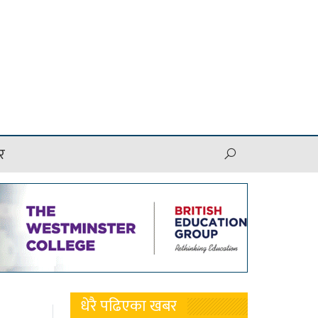
र
धेरै पढिएका खबर