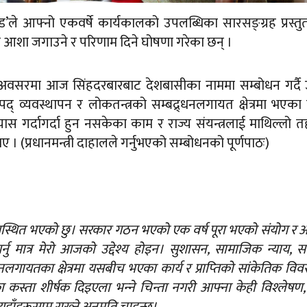
ण्ड’ले आफ्नो एकवर्षे कार्यकालको उपलब्धिका सारसङ्ग्रह प्रस्तुत 
 आशा जगाउने र परिणाम दिने घोषणा गरेका छन् ।
एको अवसरमा आज सिंहदरबारबाट देशबासीका नाममा सम्बोधन गर्दै
द् व्यवस्थापन र लोकतन्त्रको सम्बद्र्धनलगायत क्षेत्रमा भएका 
्रयास गर्दागर्दा हुन नसकेका काम र राज्य संयन्त्रलाई माथिल्लो त
 (प्रधानमन्त्री दाहालले गर्नुभएको सम्बोधनको पूर्णपाठः)
 उपस्थित भएको छु। सरकार गठन भएको एक वर्ष पूरा भएको संयोग र
नु मात्र मेरो आजको उद्देश्य होइन। सुशासन, सामाजिक न्याय, समृ
्धनलगायतका क्षेत्रमा यसबीच भएका कार्य र प्राप्‍तिको सांकेतिक वि
ता शीर्षक दिइएला भन्‍ने चिन्ता नगरी आफ्ना केही विश्‍लेषण,
हाँहरूसामु राख्‍ने अनुमति चाहन्छु।