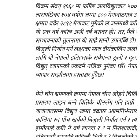
विक्रम संवत् १९६८ मा फर्पिङ जलविद्युतबाट ५००
त्यसपछिका १०४ वर्षमा जम्मा ८०० मेगावाटमात्र उत्
क्षमता बढेर २८९२ मेगावाट पुगेको छ जसमध्ये क
यो एक वर्ष करिब असी वर्ष बराबर हो। तर, मैले 
सम्भावनाको तुलनामा यो साह्रै सानो उपलब्धि हो
बिजुली निर्यात गर्ने लक्ष्यका साथ दीर्घकालिन जलव
लागि यो नेपाली इतिहासकै सबैभन्दा ठूलो र दूर
विद्युत् व्यापारको एकदमै नजिक पुगेका छौँ। नेपालब
व्यापार सम्झौतामा हस्ताक्षर हुँदैछ।
मेरो चीन भ्रमणको क्रममा नेपाल चीन जोड्ने च
प्रसारण लाइन बन्‍ने बित्तिकै चीनसँग पनि हाम्रो
यातायातसम्म विद्युत खपत बढाएर आत्मनिर्भरताको
कम्तिमा रु। पाँच खर्बको बिजुली निर्यात गर्न र
हामीलाई कति नै वर्ष लाग्ला र ? म निराशावादी