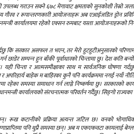
पलब्ध गराउन सक्ने ६७८ मेगावाट क्षमताको सुनकोशी तेस्रो जलविद
रिय गौरव र रूपान्तरणकारी आयोजनाहरू अब एआईजडित ड्रोन प्रवि
धानमन्‍त्री कार्यालयमा रहेको एक्सन रुमबाट यस्ता आयोजनाहरूको न
्दछु कि सरकार असफल त भएन, तर मेरो हुटहुटीअनुसारको परिणा
डेर सम्पन्‍न हुन बाँकी पूर्वाधारको चिन्तामा छु। देश कति बन्यो भ
 छु। यही चिन्ता र आत्मसमीक्षाका साथ म सार्वजनिक घोषणा गर्दछ
त र अपरिहार्य बाहेक म बाहिरका कुनै पनि कार्यक्रममा नगई नयाँ नीत
ा रहेका समस्या समाधान गर्न लाग्ने निष्कर्षमा छु। सरकारको कार्
रधानमन्त्री कार्यालयको संरचनात्मक परिवर्तन गर्दैछु। सिङ्‍गो राज्यका
छन्। रूख कटानीको प्रक्रिया अत्यन्त जटिल छ। वनको भोगाधि
्गाप्राप्‍तिमा पनि थुप्रै समस्या छन्। अब म एकएकवटा कामलाई बेग्लाब