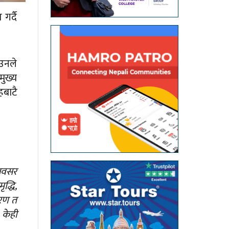
गर्दै
 उनले
मुख्य
हबाटै
 अवसर
द्धि,
वरण त
 केही