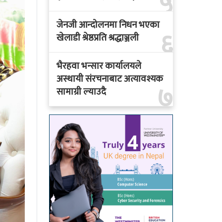
५
जेनजी आन्दोलनमा निधन भएका
६
खेलाडी श्रेष्ठप्रति श्रद्धाञ्जली
भैरहवा भन्सार कार्यालयले
अस्थायी संरचनाबाट अत्यावश्यक
७
सामाग्री ल्याउदै