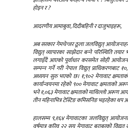
इतिहासमै यसअघि कहिल्यै थियो र ? बिजुलीको उज्
होइन र ?
आदरणीय आमाबुवा, दिदीबहिनी र दाजुभाइहरू,
अब सरकार गेमचेन्जर ठूला जलविद्युत् आयोजनाहरूम
विद्युत् व्यापारका साझेदार बन्‍ने परिस्थिति त
लगाइँदै आएको पूर्वाधार करसमेत सोही आयोजनाल
सम्पन्‍न गर्ने गरी नेपाल विद्युत् प्राधिकरणब
अध्ययन सुरु भएको छ। १,९०२ मेगावाट क्षमताको
कार्यान्वयनमा रहेको ९०० मेगावाट क्षमताको अर
भने १,०६३ मेगावाट क्षमताको माथिल्लो अरूण आय
तीन महिनाभित्र टेस्टिङ कमिसनिङ भइरहेका थप 
हालसम्म ९,१६४ मेगावाटका जलविद्युत् आयोजनाको 
वर्षमात्र करिव २२ सय मेगावाट बराबरको विद्यु