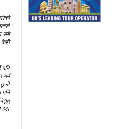
गरेको
त्वले
ा सबै
 केही
ई पनि
 गर्न
 ठूलो
ा पनि
्युत्
ा ३१।