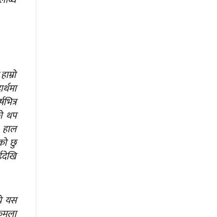
लब्धि
ाम्रो
र्थमा
भित्र
को थप
। हाल
को छु
ईदेखि
ये यस
 कमला