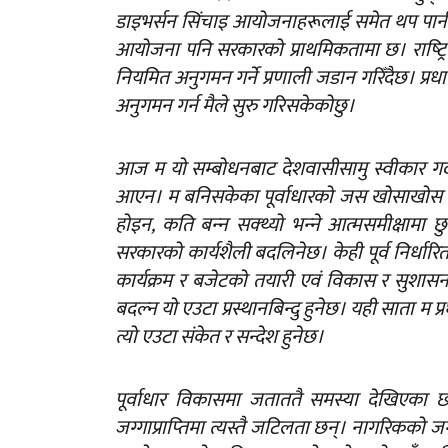
डाइभर्सन सिंचाइ आयोजनाहरूलाई समेत थप पानी उ
आयोजना पनि सरकारको प्राथमिकतामा छ। राष्‍ट्
नियमित अनुगमन गर्ने प्रणाली जडान गरिँदैछ। प्र
अनुगमन गर्न मैले सुरु गरिसकेकोछु।
आज म यो सम्बोधनबाट देशवासीसामु स्वीकार गर
आएन। म बनिसकेका पूर्वाधारको जस खोसाखोस गर्न छा
होइन, कति बन्‍न सक्थ्यो भन्‍ने आत्मसमीक्षामा
सरकारको कार्यशैली बदलिनेछ। केही पूर्व निर्धारि
कार्यक्रम र बजेटको तयारी एवं विकास र सुशासनम
बदल्न यो एउटा प्रस्थानबिन्दु हुनेछ। यही साता म प्
त्यो एउटा संकेत र सन्देश हुनेछ।
पूर्वाधार विकासमा जताततै समस्या देखिएका 
जग्गाप्राप्‍तिमा त्यस्तै जटिलता छन्। नागरिकको जग