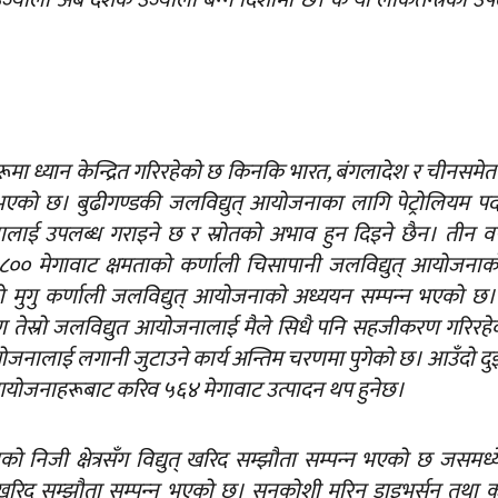
यालो अब देशकै उज्यालो बन्‍ने दिशामा छ। के यो लोकतन्त्रको उप
ा ध्यान केन्द्रित गरिरहेको छ किनकि भारत, बंगलादेश र चीनसमेत ह
यार भएको छ। बुढीगण्डकी जलविद्युत् आयोजनाका लागि पेट्रोलियम पदा
ाई उपलब्ध गराइने छ र स्रोतको अभाव हुन दिइने छैन। तीन वर्ष
ाट १०,८०० मेगावाट क्षमताको कर्णाली चिसापानी जलविद्युत् आयोजना
 मुगु कर्णाली जलविद्युत् आयोजनाको अध्ययन सम्पन्‍न भएको छ
ूण तेस्रो जलविद्युत आयोजनालाई मैले सिधै पनि सहजीकरण गरिरहे
ोजनालाई लगानी जुटाउने कार्य अन्तिम चरणमा पुगेको छ। आउँदो दु
आयोजनाहरूबाट करिव ५६४ मेगावाट उत्पादन थप हुनेछ।
निजी क्षेत्रसँग विद्युत् खरिद सम्झौता सम्पन्‍न भएको छ जसमध्
त् खरिद सम्झौता सम्पन्‍न भएको छ। सुनकोशी मरिन डाइभर्सन तथा