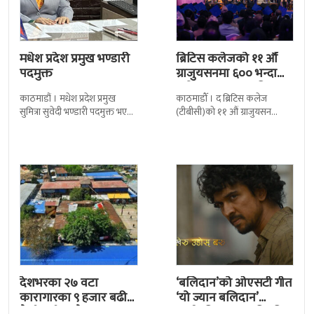
मधेश प्रदेश प्रमुख भण्डारी
ब्रिटिस कलेजको ११ औँ
पदमुक्त
ग्राजुयसनमा ६०० भन्दा
बढी ग्राजुयट सम्मानित
काठमाडौं । मधेश प्रदेश प्रमुख
काठमाडौँ । द ब्रिटिस कलेज
सुमित्रा सुवेदी भण्डारी पदमुक्त भएकी
(टीबीसी)को ११ औं ग्राजुयसन
छन् । मन्त्रिपरिषद्को सोमबारको
समारोह सम्पन्न भएको छ । शुक्रबार
निर्णय र सिफारिस बमोजिम राष्ट्रपति
द सोल्टीमा ब्रिटिस एजुकेशन ग्रुप
रामचन्द्र
देशभरका २७ वटा
‘बलिदान’को ओएसटी गीत
कारागारका ९ हजार बढी
‘यो ज्यान बलिदान’
कैदीबन्दी अझै फरार
सार्वजनिक, मातृभूमिप्रति