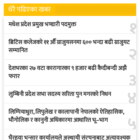
धेरै पढिएका खबर
१
मधेश प्रदेश प्रमुख भण्डारी पदमुक्त
ब्रिटिस कलेजको ११ औँ ग्राजुयसनमा ६०० भन्दा बढी ग्राजुयट
२
सम्मानित
देशभरका २७ वटा कारागारका ९ हजार बढी कैदीबन्दी अझै
३
फरार
४
लुम्बिनी प्रदेश सभा सदस्य सरिता पुन मगरको निधन
लिम्पियाधुरा, लिपुलेख र कालापानी नेपालको ऐतिहासिक,
५
भौगोलिक र कानुनी अधिकारमा आधारित भू–भाग
भैरहवा भन्सार कार्यालयले अस्थायी संरचनाबाट अत्यावश्यक