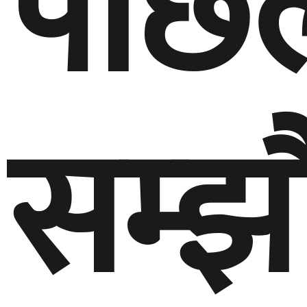
पछिल
सम्झ