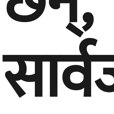
छन्,
सार्