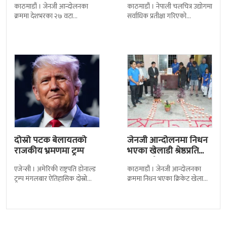
काठमाडौं । जेनजी आन्दोलनका
काठमाडौं । नेपाली चलचित्र उद्योगमा
पुत्रको भावनात्मक…
क्रममा देशभरका २७ वटा
सर्वाधिक प्रतीक्षा गरिएको
कारागारबाट भागेका अधिकांश
चलचित्र’बलिदान’को ओएसटी गीत
कैदीबन्दी अझै फर्किएका छैनन् ।
सार्वजनिक गरिएको छ। लिरिकल
देशका २७ वटा कारागारबाट
शैलीमा रिलिज गरिएको ‘यो ज्यान
दोस्रो पटक बेलायतको
जेनजी आन्दोलनमा निधन
राजकीय भ्रमणमा ट्रम्प
भएका खेलाडी श्रेष्ठप्रति
श्रद्धाञ्जली
एजेन्सी । अमेरिकी राष्ट्रपति डोनाल्ड
काठमाडौं । जेनजी आन्दोलनका
ट्रम्प मंगलबार ऐतिहासिक दोस्रो
क्रममा निधन भएका क्रिकेट खेलाडी
राजकीय भ्रमणका लागि बेलायत
सुलभराज श्रेष्ठप्रति श्रद्धाञ्जली अर्पण
पुगेका छन् । भ्रमणका क्रममा
गरिएको छ । मंगलबार
बेलायत सरकारले
त्रिपुरेश्वरस्थीत राष्ट्रिय खेलकुद