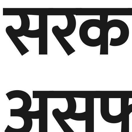
सरक
असफ