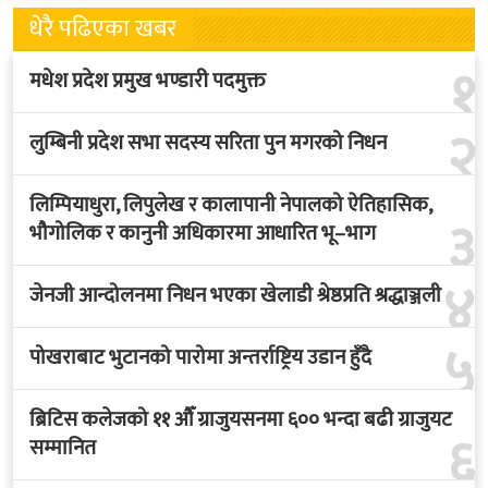
धेरै पढिएका खबर
१
मधेश प्रदेश प्रमुख भण्डारी पदमुक्त
२
लुम्बिनी प्रदेश सभा सदस्य सरिता पुन मगरको निधन
लिम्पियाधुरा, लिपुलेख र कालापानी नेपालको ऐतिहासिक,
३
भौगोलिक र कानुनी अधिकारमा आधारित भू–भाग
४
जेनजी आन्दोलनमा निधन भएका खेलाडी श्रेष्ठप्रति श्रद्धाञ्जली
५
पोखराबाट भुटानको पारोमा अन्तर्राष्ट्रिय उडान हुँदै
ब्रिटिस कलेजको ११ औँ ग्राजुयसनमा ६०० भन्दा बढी ग्राजुयट
६
सम्मानित