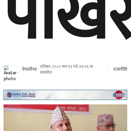
पोखर
शनिबार, २०८० माघ १३ गते, १४:२६ मा
राजनीति
नेपालीपत्र
प्रकाशित