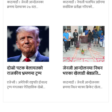
काठमाडौं । जेनजी आन्दोलनका
काठमाडौं । नेपाली चलचित्र उद्योगमा
पुत्रको भावनात्मक…
क्रममा देशभरका २७ वटा
सर्वाधिक प्रतीक्षा गरिएको
कारागारबाट भागेका अधिकांश
चलचित्र’बलिदान’को ओएसटी गीत
कैदीबन्दी अझै फर्किएका छैनन् ।
सार्वजनिक गरिएको छ। लिरिकल
देशका २७ वटा कारागारबाट
शैलीमा रिलिज गरिएको ‘यो ज्यान
दोस्रो पटक बेलायतको
जेनजी आन्दोलनमा निधन
राजकीय भ्रमणमा ट्रम्प
भएका खेलाडी श्रेष्ठप्रति
श्रद्धाञ्जली
एजेन्सी । अमेरिकी राष्ट्रपति डोनाल्ड
काठमाडौं । जेनजी आन्दोलनका
ट्रम्प मंगलबार ऐतिहासिक दोस्रो
क्रममा निधन भएका क्रिकेट खेलाडी
राजकीय भ्रमणका लागि बेलायत
सुलभराज श्रेष्ठप्रति श्रद्धाञ्जली अर्पण
पुगेका छन् । भ्रमणका क्रममा
गरिएको छ । मंगलबार
बेलायत सरकारले
त्रिपुरेश्वरस्थीत राष्ट्रिय खेलकुद