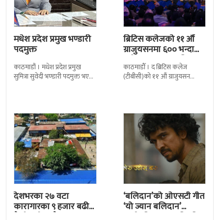
मधेश प्रदेश प्रमुख भण्डारी
ब्रिटिस कलेजको ११ औँ
पदमुक्त
ग्राजुयसनमा ६०० भन्दा
बढी ग्राजुयट सम्मानित
काठमाडौं । मधेश प्रदेश प्रमुख
काठमाडौँ । द ब्रिटिस कलेज
सुमित्रा सुवेदी भण्डारी पदमुक्त भएकी
(टीबीसी)को ११ औं ग्राजुयसन
छन् । मन्त्रिपरिषद्को सोमबारको
समारोह सम्पन्न भएको छ । शुक्रबार
निर्णय र सिफारिस बमोजिम राष्ट्रपति
द सोल्टीमा ब्रिटिस एजुकेशन ग्रुप
रामचन्द्र
देशभरका २७ वटा
‘बलिदान’को ओएसटी गीत
कारागारका ९ हजार बढी
‘यो ज्यान बलिदान’
कैदीबन्दी अझै फरार
सार्वजनिक, मातृभूमिप्रति