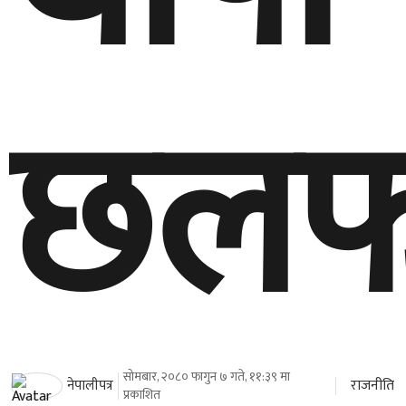
छलफ
सोमबार, २०८० फागुन ७ गते, ११:३९ मा
राजनीति
नेपालीपत्र
प्रकाशित