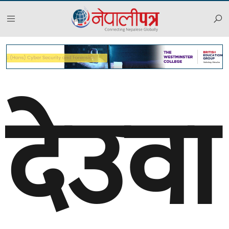
देउवा