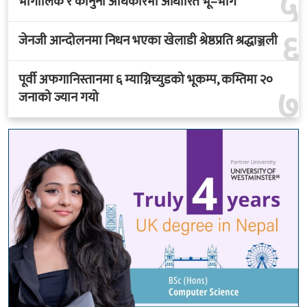
५
भौगोलिक र कानुनी अधिकारमा आधारित भू–भाग
६
जेनजी आन्दोलनमा निधन भएका खेलाडी श्रेष्ठप्रति श्रद्धाञ्जली
पूर्वी अफगानिस्तानमा ६ म्याग्निच्युडको भूकम्प, कम्तिमा २०
७
जनाको ज्यान गयो