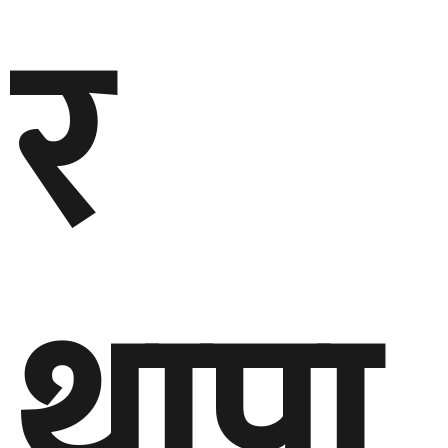
र
थापा