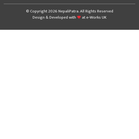
© Copyright 2026 NepaliPatra. All Rights Reserved
Design & Developed with
at
e-Works UK