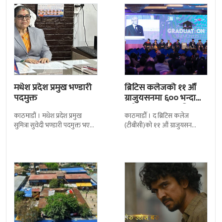
मधेश प्रदेश प्रमुख भण्डारी
ब्रिटिस कलेजको ११ औँ
पदमुक्त
ग्राजुयसनमा ६०० भन्दा
बढी ग्राजुयट सम्मानित
काठमाडौं । मधेश प्रदेश प्रमुख
काठमाडौँ । द ब्रिटिस कलेज
सुमित्रा सुवेदी भण्डारी पदमुक्त भएकी
(टीबीसी)को ११ औं ग्राजुयसन
छन् । मन्त्रिपरिषद्को सोमबारको
समारोह सम्पन्न भएको छ । शुक्रबार
निर्णय र सिफारिस बमोजिम राष्ट्रपति
द सोल्टीमा ब्रिटिस एजुकेशन ग्रुप
रामचन्द्र