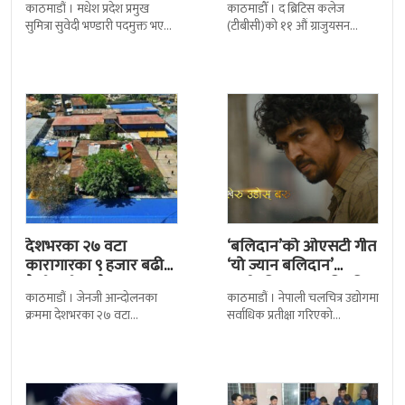
काठमाडौं । मधेश प्रदेश प्रमुख
काठमाडौँ । द ब्रिटिस कलेज
सुमित्रा सुवेदी भण्डारी पदमुक्त भएकी
(टीबीसी)को ११ औं ग्राजुयसन
छन् । मन्त्रिपरिषद्को सोमबारको
समारोह सम्पन्न भएको छ । शुक्रबार
निर्णय र सिफारिस बमोजिम राष्ट्रपति
द सोल्टीमा ब्रिटिस एजुकेशन ग्रुप
रामचन्द्र
देशभरका २७ वटा
‘बलिदान’को ओएसटी गीत
कारागारका ९ हजार बढी
‘यो ज्यान बलिदान’
कैदीबन्दी अझै फरार
सार्वजनिक, मातृभूमिप्रति
काठमाडौं । जेनजी आन्दोलनका
काठमाडौं । नेपाली चलचित्र उद्योगमा
पुत्रको भावनात्मक…
क्रममा देशभरका २७ वटा
सर्वाधिक प्रतीक्षा गरिएको
कारागारबाट भागेका अधिकांश
चलचित्र’बलिदान’को ओएसटी गीत
कैदीबन्दी अझै फर्किएका छैनन् ।
सार्वजनिक गरिएको छ। लिरिकल
देशका २७ वटा कारागारबाट
शैलीमा रिलिज गरिएको ‘यो ज्यान