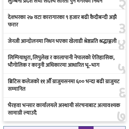
२
लुम्बिनी प्रदेश सभा सदस्य सरिता पुन मगरको निधन
देशभरका २७ वटा कारागारका ९ हजार बढी कैदीबन्दी अझै
३
फरार
४
जेनजी आन्दोलनमा निधन भएका खेलाडी श्रेष्ठप्रति श्रद्धाञ्जली
लिम्पियाधुरा, लिपुलेख र कालापानी नेपालको ऐतिहासिक,
५
भौगोलिक र कानुनी अधिकारमा आधारित भू–भाग
ब्रिटिस कलेजको ११ औँ ग्राजुयसनमा ६०० भन्दा बढी ग्राजुयट
६
सम्मानित
भैरहवा भन्सार कार्यालयले अस्थायी संरचनाबाट अत्यावश्यक
७
सामाग्री ल्याउदै