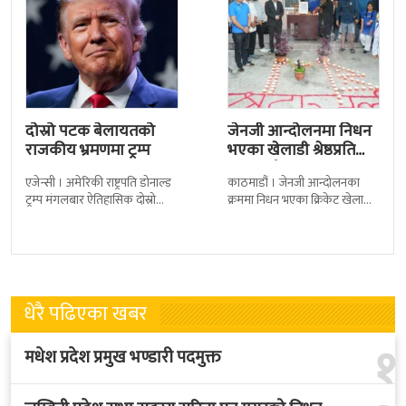
दोस्रो पटक बेलायतको
जेनजी आन्दोलनमा निधन
राजकीय भ्रमणमा ट्रम्प
भएका खेलाडी श्रेष्ठप्रति
श्रद्धाञ्जली
एजेन्सी । अमेरिकी राष्ट्रपति डोनाल्ड
काठमाडौं । जेनजी आन्दोलनका
ट्रम्प मंगलबार ऐतिहासिक दोस्रो
क्रममा निधन भएका क्रिकेट खेलाडी
राजकीय भ्रमणका लागि बेलायत
सुलभराज श्रेष्ठप्रति श्रद्धाञ्जली अर्पण
पुगेका छन् । भ्रमणका क्रममा
गरिएको छ । मंगलबार
बेलायत सरकारले
त्रिपुरेश्वरस्थीत राष्ट्रिय खेलकुद
धेरै पढिएका खबर
१
मधेश प्रदेश प्रमुख भण्डारी पदमुक्त