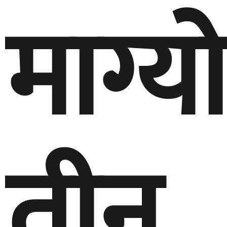
माग्य
तीन