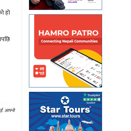
को हो
तनपछि
ाई आफ्नो