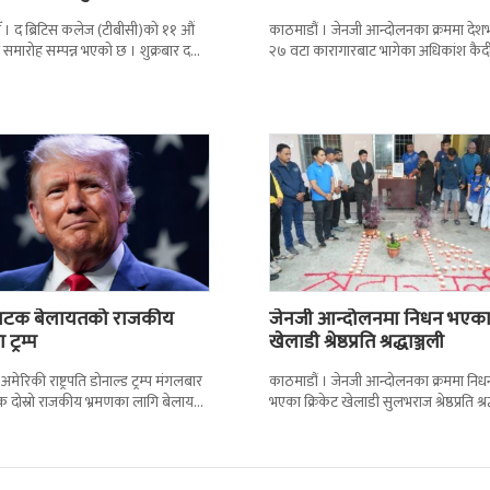
 । द ब्रिटिस कलेज (टीबीसी)को ११ औं
काठमाडौं । जेनजी आन्दोलनका क्रममा दे
न समारोह सम्पन्न भएको छ । शुक्रबार द
२७ वटा कारागारबाट भागेका अधिकांश कैदी
ब्रिटिस एजुकेशन ग्रुप
अझै फर्किएका छैनन् । देशका २७ वटा
कारागारबाट
ो पटक बेलायतको राजकीय
जेनजी आन्दोलनमा निधन भएक
 ट्रम्प
खेलाडी श्रेष्ठप्रति श्रद्धाञ्जली
 अमेरिकी राष्ट्रपति डोनाल्ड ट्रम्प मंगलबार
काठमाडौं । जेनजी आन्दोलनका क्रममा निध
क दोस्रो राजकीय भ्रमणका लागि बेलायत
भएका क्रिकेट खेलाडी सुलभराज श्रेष्ठप्रति श्रद
न् । भ्रमणका क्रममा बेलायत सरकारले
अर्पण गरिएको छ । मंगलबार त्रिपुरेश्वरस्थीत रा
खेलकुद