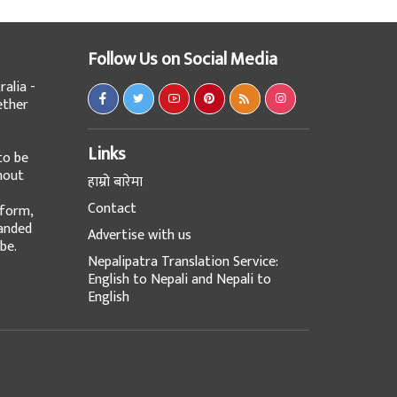
Follow Us on Social Media
alia -
ether
Links
to be
hout
हाम्रो बारेमा
Contact
tform,
panded
Advertise with us
be.
Nepalipatra Translation Service:
English to Nepali and Nepali to
English