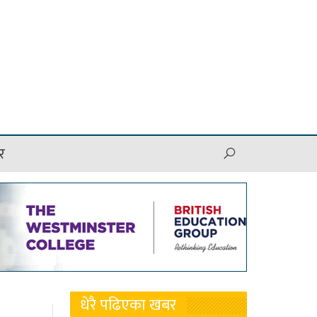
र
धेरै पढिएका खबर