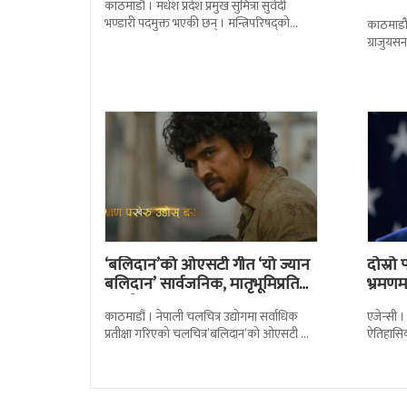
काठमाडौं । मधेश प्रदेश प्रमुख सुमित्रा सुवेदी
भण्डारी पदमुक्त भएकी छन् । मन्त्रिपरिषद्को
काठमाडौँ
सोमबारको निर्णय र सिफारिस बमोजिम राष्ट्रपति
ग्राजुयस
रामचन्द्र
सोल्टीमा 
‘बलिदान’को ओएसटी गीत ‘यो ज्यान
दोस्र
बलिदान’ सार्वजनिक, मातृभूमिप्रति
भ्रमणमा
पुत्रको भावनात्मक…
काठमाडौं । नेपाली चलचित्र उद्योगमा सर्वाधिक
एजेन्सी ।
प्रतीक्षा गरिएको चलचित्र’बलिदान’को ओएसटी गीत
ऐतिहासि
सार्वजनिक गरिएको छ। लिरिकल शैलीमा रिलिज
पुगेका छ
गरिएको ‘यो ज्यान