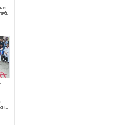
शभरका
बन्दी
ा
न
्धाञ्जली
ष्ट्रिय