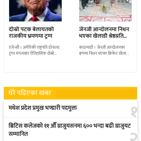
दोस्रो पटक बेलायतको
जेनजी आन्दोलनमा निधन
राजकीय भ्रमणमा ट्रम्प
भएका खेलाडी श्रेष्ठप्रति
श्रद्धाञ्जली
एजेन्सी । अमेरिकी राष्ट्रपति डोनाल्ड
काठमाडौं । जेनजी आन्दोलनका
ट्रम्प मंगलबार ऐतिहासिक दोस्रो
क्रममा निधन भएका क्रिकेट खेलाडी
राजकीय भ्रमणका लागि बेलायत
सुलभराज श्रेष्ठप्रति श्रद्धाञ्जली अर्पण
पुगेका छन् । भ्रमणका क्रममा
गरिएको छ । मंगलबार
बेलायत सरकारले
त्रिपुरेश्वरस्थीत राष्ट्रिय खेलकुद
धेरै पढिएका खबर
१
मधेश प्रदेश प्रमुख भण्डारी पदमुक्त
ब्रिटिस कलेजको ११ औँ ग्राजुयसनमा ६०० भन्दा बढी ग्राजुयट
२
सम्मानित