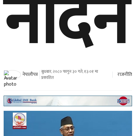
नदिने
बुधबार, २०८० फागुन ३० गते, १३:०१ मा
राजनीति
नेपालीपत्र
प्रकाशित