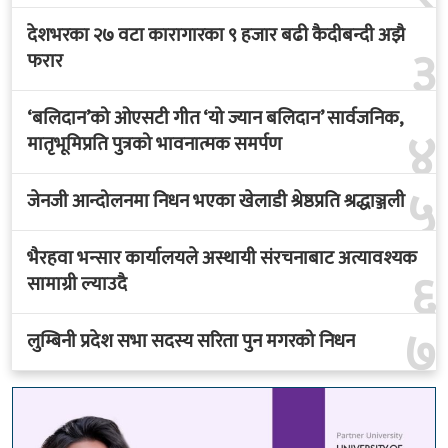
देशभरका २७ वटा कारागारका ९ हजार बढी कैदीबन्दी अझै
३
फरार
‘बलिदान’को ओएसटी गीत ‘यो ज्यान बलिदान’ सार्वजनिक,
४
मातृभूमिप्रति पुत्रको भावनात्मक समर्पण
५
जेनजी आन्दोलनमा निधन भएका खेलाडी श्रेष्ठप्रति श्रद्धाञ्जली
भैरहवा भन्सार कार्यालयले अस्थायी संरचनाबाट अत्यावश्यक
६
सामाग्री ल्याउदै
७
लुम्बिनी प्रदेश सभा सदस्य सरिता पुन मगरको निधन