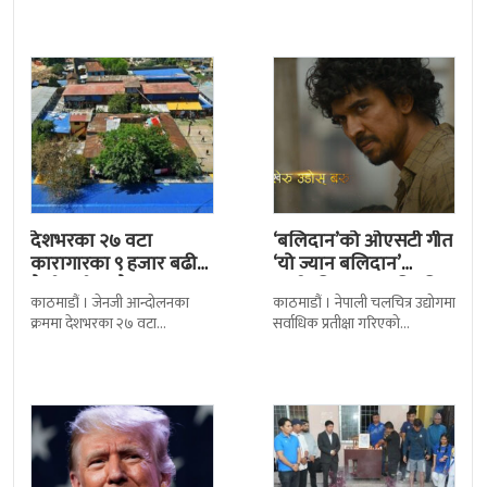
निर्णय र सिफारिस बमोजिम राष्ट्रपति
द सोल्टीमा ब्रिटिस एजुकेशन ग्रुप
रामचन्द्र
देशभरका २७ वटा
‘बलिदान’को ओएसटी गीत
कारागारका ९ हजार बढी
‘यो ज्यान बलिदान’
कैदीबन्दी अझै फरार
सार्वजनिक, मातृभूमिप्रति
काठमाडौं । जेनजी आन्दोलनका
काठमाडौं । नेपाली चलचित्र उद्योगमा
पुत्रको भावनात्मक…
क्रममा देशभरका २७ वटा
सर्वाधिक प्रतीक्षा गरिएको
कारागारबाट भागेका अधिकांश
चलचित्र’बलिदान’को ओएसटी गीत
कैदीबन्दी अझै फर्किएका छैनन् ।
सार्वजनिक गरिएको छ। लिरिकल
देशका २७ वटा कारागारबाट
शैलीमा रिलिज गरिएको ‘यो ज्यान