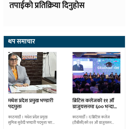
तपाईको प्रतिक्रिया दिनुहोस
थप समाचार
मधेश प्रदेश प्रमुख भण्डारी
ब्रिटिस कलेजको ११ औँ
पदमुक्त
ग्राजुयसनमा ६०० भन्दा
बढी ग्राजुयट सम्मानित
काठमाडौं । मधेश प्रदेश प्रमुख
काठमाडौँ । द ब्रिटिस कलेज
सुमित्रा सुवेदी भण्डारी पदमुक्त भएकी
(टीबीसी)को ११ औं ग्राजुयसन
छन् । मन्त्रिपरिषद्को सोमबारको
समारोह सम्पन्न भएको छ । शुक्रबार