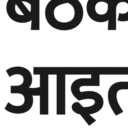
बैठ
आइत