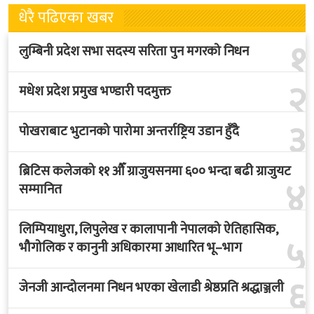
धेरै पढिएका खबर
१
लुम्बिनी प्रदेश सभा सदस्य सरिता पुन मगरको निधन
२
मधेश प्रदेश प्रमुख भण्डारी पदमुक्त
३
पोखराबाट भुटानको पारोमा अन्तर्राष्ट्रिय उडान हुँदै
ब्रिटिस कलेजको ११ औँ ग्राजुयसनमा ६०० भन्दा बढी ग्राजुयट
४
सम्मानित
लिम्पियाधुरा, लिपुलेख र कालापानी नेपालको ऐतिहासिक,
५
भौगोलिक र कानुनी अधिकारमा आधारित भू–भाग
६
जेनजी आन्दोलनमा निधन भएका खेलाडी श्रेष्ठप्रति श्रद्धाञ्जली