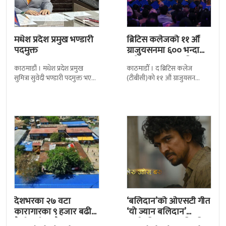
मधेश प्रदेश प्रमुख भण्डारी
ब्रिटिस कलेजको ११ औँ
पदमुक्त
ग्राजुयसनमा ६०० भन्दा
बढी ग्राजुयट सम्मानित
काठमाडौं । मधेश प्रदेश प्रमुख
काठमाडौँ । द ब्रिटिस कलेज
सुमित्रा सुवेदी भण्डारी पदमुक्त भएकी
(टीबीसी)को ११ औं ग्राजुयसन
छन् । मन्त्रिपरिषद्को सोमबारको
समारोह सम्पन्न भएको छ । शुक्रबार
निर्णय र सिफारिस बमोजिम राष्ट्रपति
द सोल्टीमा ब्रिटिस एजुकेशन ग्रुप
रामचन्द्र
देशभरका २७ वटा
‘बलिदान’को ओएसटी गीत
कारागारका ९ हजार बढी
‘यो ज्यान बलिदान’
कैदीबन्दी अझै फरार
सार्वजनिक, मातृभूमिप्रति