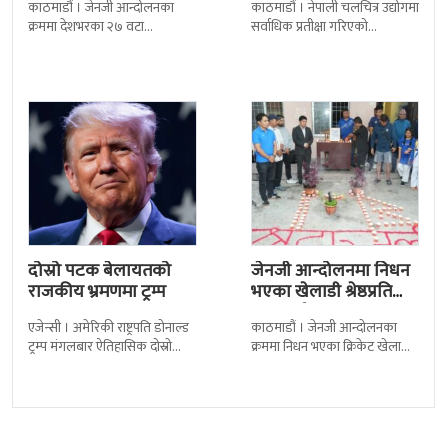
काठमाडौं । जेनजी आन्दोलनका
काठमाडौं । नेपाली चलचित्र उद्योगमा
पुत्रको भावनात्मक…
क्रममा देशभरका २७ वटा
सर्वाधिक प्रतीक्षा गरिएको
कारागारबाट भागेका अधिकांश
चलचित्र’बलिदान’को ओएसटी गीत
कैदीबन्दी अझै फर्किएका छैनन् ।
सार्वजनिक गरिएको छ। लिरिकल
देशका २७ वटा कारागारबाट
शैलीमा रिलिज गरिएको ‘यो ज्यान
दोस्रो पटक बेलायतको
जेनजी आन्दोलनमा निधन
राजकीय भ्रमणमा ट्रम्प
भएका खेलाडी श्रेष्ठप्रति
श्रद्धाञ्जली
एजेन्सी । अमेरिकी राष्ट्रपति डोनाल्ड
काठमाडौं । जेनजी आन्दोलनका
ट्रम्प मंगलबार ऐतिहासिक दोस्रो
क्रममा निधन भएका क्रिकेट खेलाडी
राजकीय भ्रमणका लागि बेलायत
सुलभराज श्रेष्ठप्रति श्रद्धाञ्जली अर्पण
पुगेका छन् । भ्रमणका क्रममा
गरिएको छ । मंगलबार
बेलायत सरकारले
त्रिपुरेश्वरस्थीत राष्ट्रिय खेलकुद