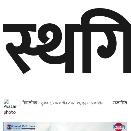
स्थग
राजनीति
नेपालीपत्र
शुक्रबार, २०८० चैत्र २ गते, १६:५२ मा प्रकाशित