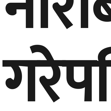
नारा
गरेप