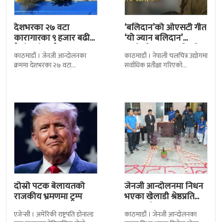
देशभरका २७ वटा
‘बलिदान’को ओएसटी गीत
कारागारका ९ हजार बढी
‘यो ज्यान बलिदान’
कैदीबन्दी अझै फरार
सार्वजनिक, मातृभूमिप्रति
काठमाडौं । जेनजी आन्दोलनका
काठमाडौं । नेपाली चलचित्र उद्योगमा
पुत्रको भावनात्मक…
क्रममा देशभरका २७ वटा
सर्वाधिक प्रतीक्षा गरिएको
कारागारबाट भागेका अधिकांश
चलचित्र’बलिदान’को ओएसटी गीत
कैदीबन्दी अझै फर्किएका छैनन् ।
सार्वजनिक गरिएको छ। लिरिकल
देशका २७ वटा कारागारबाट
शैलीमा रिलिज गरिएको ‘यो ज्यान
दोस्रो पटक बेलायतको
जेनजी आन्दोलनमा निधन
राजकीय भ्रमणमा ट्रम्प
भएका खेलाडी श्रेष्ठप्रति
श्रद्धाञ्जली
एजेन्सी । अमेरिकी राष्ट्रपति डोनाल्ड
काठमाडौं । जेनजी आन्दोलनका