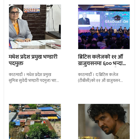
मधेश प्रदेश प्रमुख भण्डारी
ब्रिटिस कलेजको ११ औँ
पदमुक्त
ग्राजुयसनमा ६०० भन्दा
बढी ग्राजुयट सम्मानित
काठमाडौं । मधेश प्रदेश प्रमुख
काठमाडौँ । द ब्रिटिस कलेज
सुमित्रा सुवेदी भण्डारी पदमुक्त भएकी
(टीबीसी)को ११ औं ग्राजुयसन
छन् । मन्त्रिपरिषद्को सोमबारको
समारोह सम्पन्न भएको छ । शुक्रबार
निर्णय र सिफारिस बमोजिम राष्ट्रपति
द सोल्टीमा ब्रिटिस एजुकेशन ग्रुप
रामचन्द्र