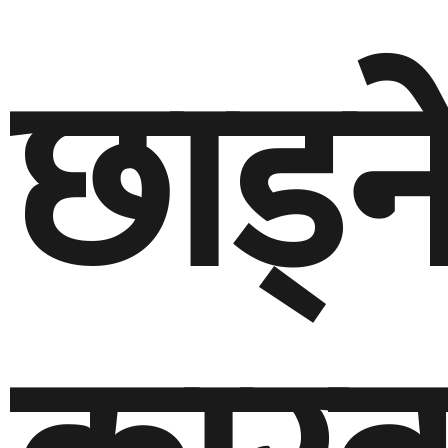
छाड्न