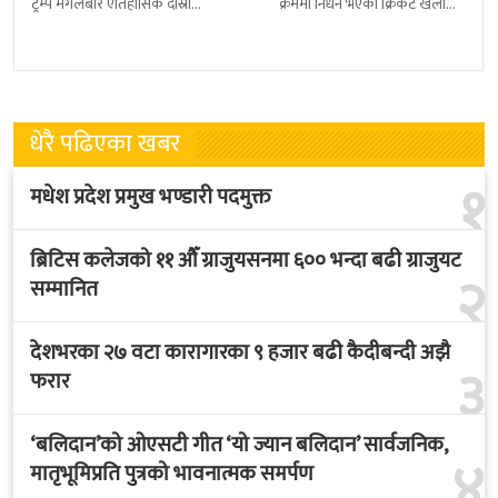
ट्रम्प मंगलबार ऐतिहासिक दोस्रो
क्रममा निधन भएका क्रिकेट खेलाडी
राजकीय भ्रमणका लागि बेलायत
सुलभराज श्रेष्ठप्रति श्रद्धाञ्जली अर्पण
पुगेका छन् । भ्रमणका क्रममा
गरिएको छ । मंगलबार
बेलायत सरकारले
त्रिपुरेश्वरस्थीत राष्ट्रिय खेलकुद
धेरै पढिएका खबर
१
मधेश प्रदेश प्रमुख भण्डारी पदमुक्त
ब्रिटिस कलेजको ११ औँ ग्राजुयसनमा ६०० भन्दा बढी ग्राजुयट
२
सम्मानित
देशभरका २७ वटा कारागारका ९ हजार बढी कैदीबन्दी अझै
३
फरार
‘बलिदान’को ओएसटी गीत ‘यो ज्यान बलिदान’ सार्वजनिक,
४
मातृभूमिप्रति पुत्रको भावनात्मक समर्पण