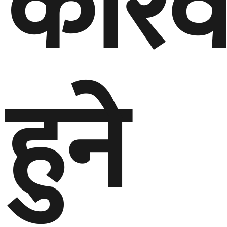
कारव
हुने