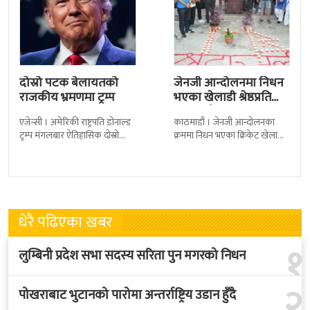
दोस्रो पटक बेलायतको
जेनजी आन्दोलनमा निधन
राजकीय भ्रमणमा ट्रम्प
भएका खेलाडी श्रेष्ठप्रति
श्रद्धाञ्जली
एजेन्सी । अमेरिकी राष्ट्रपति डोनाल्ड
काठमाडौं । जेनजी आन्दोलनका
ट्रम्प मंगलबार ऐतिहासिक दोस्रो
क्रममा निधन भएका क्रिकेट खेलाडी
राजकीय भ्रमणका लागि बेलायत
सुलभराज श्रेष्ठप्रति श्रद्धाञ्जली अर्पण
पुगेका छन् । भ्रमणका क्रममा
गरिएको छ । मंगलबार
बेलायत सरकारले
त्रिपुरेश्वरस्थीत राष्ट्रिय खेलकुद
धेरै पढिएका खबर
१
लुम्बिनी प्रदेश सभा सदस्य सरिता पुन मगरको निधन
२
पोखराबाट भुटानको पारोमा अन्तर्राष्ट्रिय उडान हुँदै