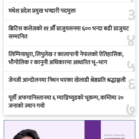
३
मधेश प्रदेश प्रमुख भण्डारी पदमुक्त
ब्रिटिस कलेजको ११ औँ ग्राजुयसनमा ६०० भन्दा बढी ग्राजुयट
४
सम्मानित
लिम्पियाधुरा, लिपुलेख र कालापानी नेपालको ऐतिहासिक,
५
भौगोलिक र कानुनी अधिकारमा आधारित भू–भाग
६
जेनजी आन्दोलनमा निधन भएका खेलाडी श्रेष्ठप्रति श्रद्धाञ्जली
पूर्वी अफगानिस्तानमा ६ म्याग्निच्युडको भूकम्प, कम्तिमा २०
७
जनाको ज्यान गयो