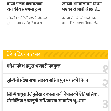
दोस्रो पटक बेलायतको
जेनजी आन्दोलनमा निधन
राजकीय भ्रमणमा ट्रम्प
भएका खेलाडी श्रेष्ठप्रति
श्रद्धाञ्जली
एजेन्सी । अमेरिकी राष्ट्रपति डोनाल्ड
काठमाडौं । जेनजी आन्दोलनका
ट्रम्प मंगलबार ऐतिहासिक दोस्रो
क्रममा निधन भएका क्रिकेट खेलाडी
राजकीय भ्रमणका लागि बेलायत
सुलभराज श्रेष्ठप्रति श्रद्धाञ्जली अर्पण
पुगेका छन् । भ्रमणका क्रममा
गरिएको छ । मंगलबार
बेलायत सरकारले
त्रिपुरेश्वरस्थीत राष्ट्रिय खेलकुद
धेरै पढिएका खबर
१
मधेश प्रदेश प्रमुख भण्डारी पदमुक्त
२
लुम्बिनी प्रदेश सभा सदस्य सरिता पुन मगरको निधन
लिम्पियाधुरा, लिपुलेख र कालापानी नेपालको ऐतिहासिक,
३
भौगोलिक र कानुनी अधिकारमा आधारित भू–भाग