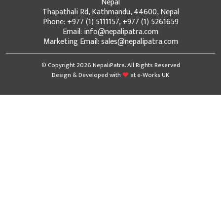
Nepal
Thapathali Rd, Kathmandu, 44600, Nepal
Phone: +977 (1) 5111157, +977 (1) 5261659
Email: info@nepalipatra.com
Marketing Email: sales@nepalipatra.com
© Copyright 2026 NepaliPatra. All Rights Reserved
Design & Developed with
at
e-Works UK