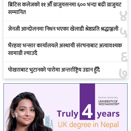
ब्रिटिस कलेजको ११ औँ ग्राजुयसनमा ६०० भन्दा बढी ग्राजुयट
४
सम्मानित
५
जेनजी आन्दोलनमा निधन भएका खेलाडी श्रेष्ठप्रति श्रद्धाञ्जली
भैरहवा भन्सार कार्यालयले अस्थायी संरचनाबाट अत्यावश्यक
६
सामाग्री ल्याउदै
७
पोखराबाट भुटानको पारोमा अन्तर्राष्ट्रिय उडान हुँदै