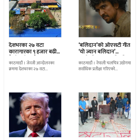
देशभरका २७ वटा
‘बलिदान’को ओएसटी गीत
कारागारका ९ हजार बढी
‘यो ज्यान बलिदान’
कैदीबन्दी अझै फरार
सार्वजनिक, मातृभूमिप्रति
काठमाडौं । जेनजी आन्दोलनका
काठमाडौं । नेपाली चलचित्र उद्योगमा
पुत्रको भावनात्मक…
क्रममा देशभरका २७ वटा
सर्वाधिक प्रतीक्षा गरिएको
कारागारबाट भागेका अधिकांश
चलचित्र’बलिदान’को ओएसटी गीत
कैदीबन्दी अझै फर्किएका छैनन् ।
सार्वजनिक गरिएको छ। लिरिकल
देशका २७ वटा कारागारबाट
शैलीमा रिलिज गरिएको ‘यो ज्यान