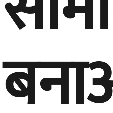
समि
बना