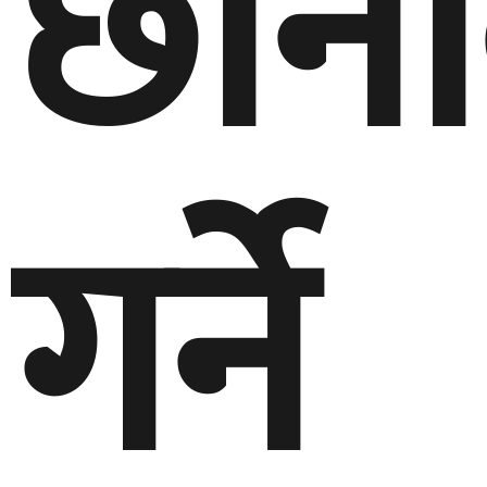
छान
गर्ने