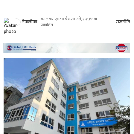
मंगलबार, २०८० चैत्र २७ गते, १५:३४ मा
राजनीति
नेपालीपत्र
प्रकाशित