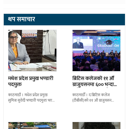
थप समाचार
मधेश प्रदेश प्रमुख भण्डारी
ब्रिटिस कलेजको ११ औँ
पदमुक्त
ग्राजुयसनमा ६०० भन्दा
बढी ग्राजुयट सम्मानित
काठमाडौं । मधेश प्रदेश प्रमुख
काठमाडौँ । द ब्रिटिस कलेज
सुमित्रा सुवेदी भण्डारी पदमुक्त भएकी
(टीबीसी)को ११ औं ग्राजुयसन
छन् । मन्त्रिपरिषद्को सोमबारको
समारोह सम्पन्न भएको छ । शुक्रबार
निर्णय र सिफारिस बमोजिम राष्ट्रपति
द सोल्टीमा ब्रिटिस एजुकेशन ग्रुप
रामचन्द्र