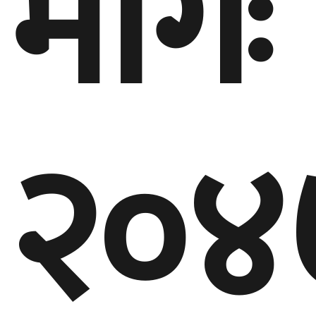
मागः
२०४