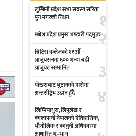
लुम्बिनी प्रदेश सभा सदस्य सरिता
१
पुन मगरको निधन
२
मधेश प्रदेश प्रमुख भण्डारी पदमुक्त
ब्रिटिस कलेजको ११ औँ
ग्राजुयसनमा ६०० भन्दा बढी
३
ग्राजुयट सम्मानित
पोखराबाट भुटानको पारोमा
४
अन्तर्राष्ट्रिय उडान हुँदै
लिम्पियाधुरा, लिपुलेख र
कालापानी नेपालको ऐतिहासिक,
भौगोलिक र कानुनी अधिकारमा
आधारित भू–भाग