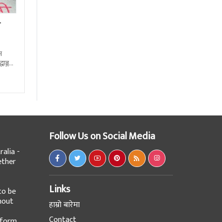
ा
न
्धाञ्जली
ष्ट्रिय
Follow Us on Social Media
alia -
ether
Links
to be
hout
हाम्रो बारेमा
Contact
tform,