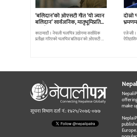
‘बलिदान’को ओएसटी गीत ‘यो ज्यान
दोस्र
बलिदान’ सार्वजनिक, मातृभूमिप्रति
भ्रमणमा
पुत्रको भावनात्मक…
काठमाडौं । नेपाली चलचित्र उद्योगमा सर्वाधिक
एजेन्सी ।
प्रतीक्षा गरिएको चलचित्र’बलिदान’को ओएसटी गीत
ऐतिहासि
सार्वजनिक गरिएको छ। लिरिकल शैलीमा रिलिज
पुगेका छ
गरिएको ‘यो ज्यान
Nepal
NepaliP
offerin
make up
सूचना विभाग दर्ता नं.: १४२५/२०७६-०७७
NeplaiP
publish
Europe.
popular