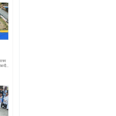
शभरका
बन्दी