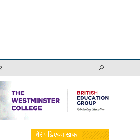
र
धेरै पढिएका खबर