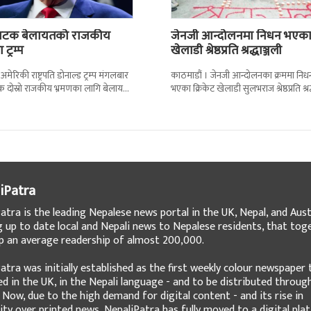
ो पटक बेलायतको राजकीय
जेनजी आन्दोलनमा निधन भएक
 ट्रम्प
खेलाडी श्रेष्ठप्रति श्रद्धाञ्जली
 अमेरिकी राष्ट्रपति डोनाल्ड ट्रम्प मंगलबार
काठमाडौं । जेनजी आन्दोलनका क्रममा निध
क दोस्रो राजकीय भ्रमणका लागि बेलायत
भएका क्रिकेट खेलाडी सुलभराज श्रेष्ठप्रति श्रद
न् । भ्रमणका क्रममा बेलायत सरकारले
अर्पण गरिएको छ । मंगलबार त्रिपुरेश्वरस्थीत रा
खेलकुद
iPatra
atra is the leading Nepalese news portal in the UK, Nepal, and Austr
g up to date local and Nepali news to Nepalese residents, that tog
 an average readership of almost 200,000.
atra was initially established as the first weekly colour newspaper 
ed in the UK, in the Nepali language - and to be distributed throug
 Now, due to the high demand for digital content - and its rise in
ity over printed news, NepaliPatra has fully moved to a digital pla