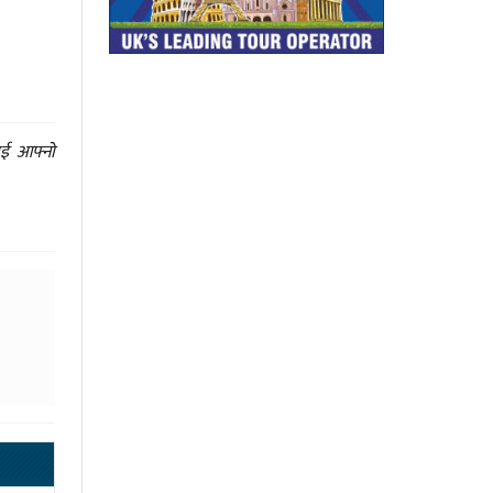
ाई आफ्नो