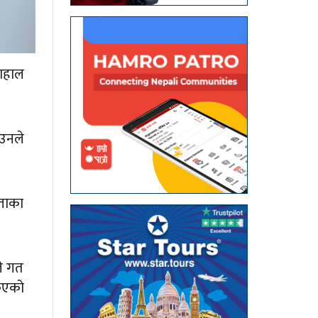
दाहाल
 उनले
्ताका
ले गत
किएको