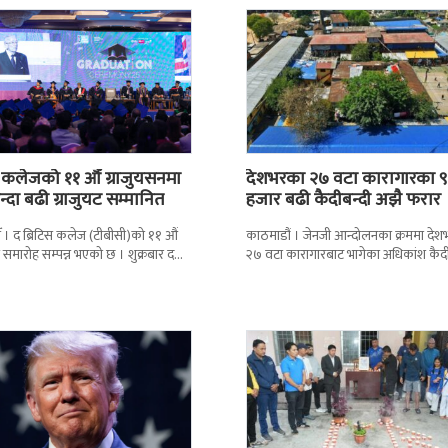
स कलेजको ११ औँ ग्राजुयसनमा
देशभरका २७ वटा कारागारका ९
्दा बढी ग्राजुयट सम्मानित
हजार बढी कैदीबन्दी अझै फरार
 । द ब्रिटिस कलेज (टीबीसी)को ११ औं
काठमाडौं । जेनजी आन्दोलनका क्रममा दे
न समारोह सम्पन्न भएको छ । शुक्रबार द
२७ वटा कारागारबाट भागेका अधिकांश कैदी
ब्रिटिस एजुकेशन ग्रुप
अझै फर्किएका छैनन् । देशका २७ वटा
कारागारबाट