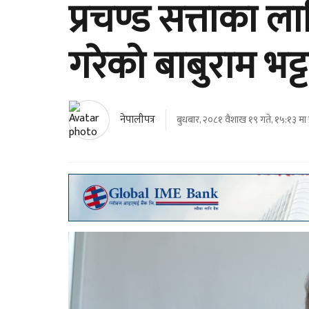
प्रचण्ड सत्ताका ला
गरेको बाबुराम भट
नेपालीपत्र
बुधबार, २०८१ वैशाख १९ गते, १५:१३ मा 