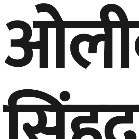
ओली
सिंह