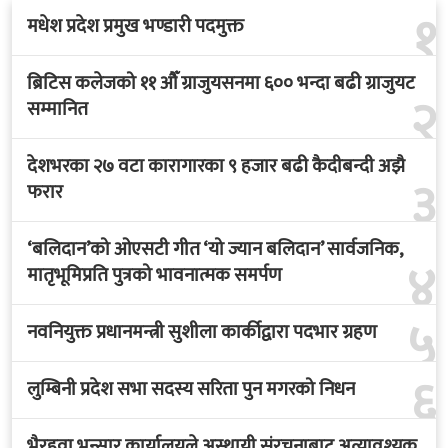
१
मधेश प्रदेश प्रमुख भण्डारी पदमुक्त
ब्रिटिस कलेजको ११ औँ ग्राजुयसनमा ६०० भन्दा बढी ग्राजुयट
२
सम्मानित
देशभरका २७ वटा कारागारका ९ हजार बढी कैदीबन्दी अझै
३
फरार
‘बलिदान’को ओएसटी गीत ‘यो ज्यान बलिदान’ सार्वजनिक,
४
मातृभूमिप्रति पुत्रको भावनात्मक समर्पण
५
नवनियुक्त प्रधानमन्त्री सुशीला कार्कीद्वारा पदभार ग्रहण
६
लुम्बिनी प्रदेश सभा सदस्य सरिता पुन मगरको निधन
भैरहवा भन्सार कार्यालयले अस्थायी संरचनाबाट अत्यावश्यक