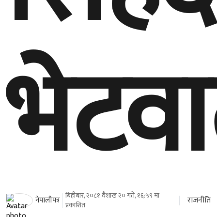
भेटवार
बिहीबार, २०८१ वैशाख २० गते, १६:५९ मा
राजनीति
नेपालीपत्र
प्रकाशित