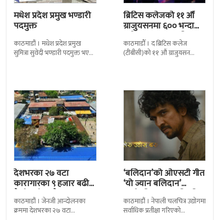
मधेश प्रदेश प्रमुख भण्डारी
ब्रिटिस कलेजको ११ औँ
पदमुक्त
ग्राजुयसनमा ६०० भन्दा
बढी ग्राजुयट सम्मानित
काठमाडौं । मधेश प्रदेश प्रमुख
काठमाडौँ । द ब्रिटिस कलेज
सुमित्रा सुवेदी भण्डारी पदमुक्त भएकी
(टीबीसी)को ११ औं ग्राजुयसन
छन् । मन्त्रिपरिषद्को सोमबारको
समारोह सम्पन्न भएको छ । शुक्रबार
निर्णय र सिफारिस बमोजिम राष्ट्रपति
द सोल्टीमा ब्रिटिस एजुकेशन ग्रुप
रामचन्द्र
देशभरका २७ वटा
‘बलिदान’को ओएसटी गीत
कारागारका ९ हजार बढी
‘यो ज्यान बलिदान’
कैदीबन्दी अझै फरार
सार्वजनिक, मातृभूमिप्रति
काठमाडौं । जेनजी आन्दोलनका
काठमाडौं । नेपाली चलचित्र उद्योगमा
पुत्रको भावनात्मक…
क्रममा देशभरका २७ वटा
सर्वाधिक प्रतीक्षा गरिएको
कारागारबाट भागेका अधिकांश
चलचित्र’बलिदान’को ओएसटी गीत