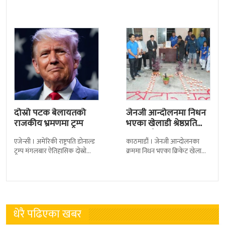
कैदीबन्दी अझै फर्किएका छैनन् ।
सार्वजनिक गरिएको छ। लिरिकल
देशका २७ वटा कारागारबाट
शैलीमा रिलिज गरिएको ‘यो ज्यान
दोस्रो पटक बेलायतको
जेनजी आन्दोलनमा निधन
राजकीय भ्रमणमा ट्रम्प
भएका खेलाडी श्रेष्ठप्रति
श्रद्धाञ्जली
एजेन्सी । अमेरिकी राष्ट्रपति डोनाल्ड
काठमाडौं । जेनजी आन्दोलनका
ट्रम्प मंगलबार ऐतिहासिक दोस्रो
क्रममा निधन भएका क्रिकेट खेलाडी
राजकीय भ्रमणका लागि बेलायत
सुलभराज श्रेष्ठप्रति श्रद्धाञ्जली अर्पण
पुगेका छन् । भ्रमणका क्रममा
गरिएको छ । मंगलबार
बेलायत सरकारले
त्रिपुरेश्वरस्थीत राष्ट्रिय खेलकुद
धेरै पढिएका खबर