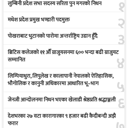
१
लुम्बिनी प्रदेश सभा सदस्य सरिता पुन मगरको निधन
२
मधेश प्रदेश प्रमुख भण्डारी पदमुक्त
३
पोखराबाट भुटानको पारोमा अन्तर्राष्ट्रिय उडान हुँदै
ब्रिटिस कलेजको ११ औँ ग्राजुयसनमा ६०० भन्दा बढी ग्राजुयट
४
सम्मानित
लिम्पियाधुरा, लिपुलेख र कालापानी नेपालको ऐतिहासिक,
५
भौगोलिक र कानुनी अधिकारमा आधारित भू–भाग
६
जेनजी आन्दोलनमा निधन भएका खेलाडी श्रेष्ठप्रति श्रद्धाञ्जली
देशभरका २७ वटा कारागारका ९ हजार बढी कैदीबन्दी अझै
७
फरार