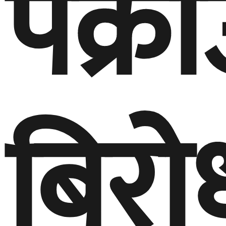
पक्र
बिरो