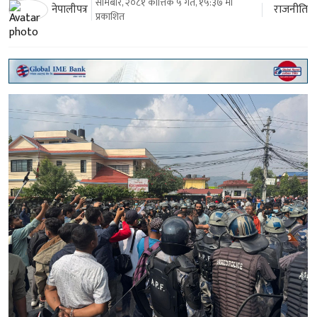
सोमबार, २०८१ कात्तिक ५ गते, १५:३७ मा
राजनीति
नेपालीपत्र
प्रकाशित