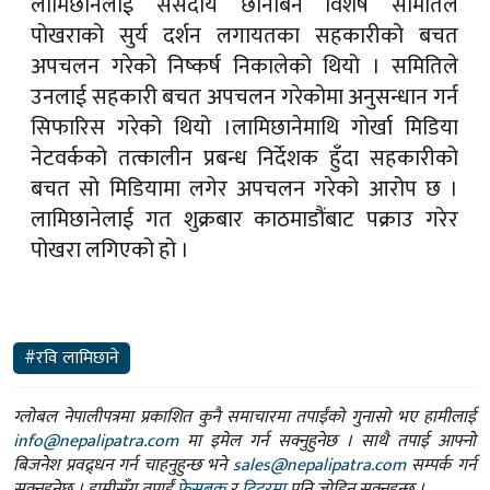
लामिछानेलाई संसदीय छानबिन विशेष समितिले
पोखराको सुर्य दर्शन लगायतका सहकारीको बचत
अपचलन गरेको निष्कर्ष निकालेको थियो । समितिले
उनलाई सहकारी बचत अपचलन गरेकोमा अनुसन्धान गर्न
सिफारिस गरेको थियो ।लामिछानेमाथि गोर्खा मिडिया
नेटवर्कको तत्कालीन प्रबन्ध निर्देशक हुँदा सहकारीको
बचत सो मिडियामा लगेर अपचलन गरेको आरोप छ ।
लामिछानेलाई गत शुक्रबार काठमाडौंबाट पक्राउ गरेर
पोखरा लगिएको हो ।
#रवि लामिछाने
ग्लोबल नेपालीपत्रमा प्रकाशित कुनै समाचारमा तपाईंको गुनासो भए हामीलाई
info@nepalipatra.com
मा इमेल गर्न सक्नुहुनेछ । साथै तपाई आफ्नो
बिजनेश प्रवद्र्धन गर्न चाहनुहुन्छ भने
sales@nepalipatra.com
सम्पर्क गर्न
सक्नुहुनेछ । हामीसँग तपाईं
फेसबुक
र
ट्विटरमा
पनि जोडिन सक्नुहुन्छ ।