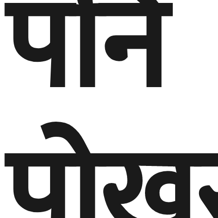
पनि
पोखर