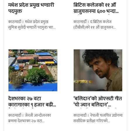
मधेश प्रदेश प्रमुख भण्डारी
ब्रिटिस कलेजको ११ औँ
पदमुक्त
ग्राजुयसनमा ६०० भन्दा
बढी ग्राजुयट सम्मानित
काठमाडौं । मधेश प्रदेश प्रमुख
काठमाडौँ । द ब्रिटिस कलेज
सुमित्रा सुवेदी भण्डारी पदमुक्त भएकी
(टीबीसी)को ११ औं ग्राजुयसन
छन् । मन्त्रिपरिषद्को सोमबारको
समारोह सम्पन्न भएको छ । शुक्रबार
निर्णय र सिफारिस बमोजिम राष्ट्रपति
द सोल्टीमा ब्रिटिस एजुकेशन ग्रुप
रामचन्द्र
देशभरका २७ वटा
‘बलिदान’को ओएसटी गीत
कारागारका ९ हजार बढी
‘यो ज्यान बलिदान’
कैदीबन्दी अझै फरार
सार्वजनिक, मातृभूमिप्रति
काठमाडौं । जेनजी आन्दोलनका
काठमाडौं । नेपाली चलचित्र उद्योगमा
पुत्रको भावनात्मक…
क्रममा देशभरका २७ वटा
सर्वाधिक प्रतीक्षा गरिएको
कारागारबाट भागेका अधिकांश
चलचित्र’बलिदान’को ओएसटी गीत