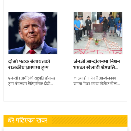
कैदीबन्दी अझै फर्किएका छैनन् ।
सार्वजनिक गरिएको छ। लिरिकल
देशका २७ वटा कारागारबाट
शैलीमा रिलिज गरिएको ‘यो ज्यान
दोस्रो पटक बेलायतको
जेनजी आन्दोलनमा निधन
राजकीय भ्रमणमा ट्रम्प
भएका खेलाडी श्रेष्ठप्रति
श्रद्धाञ्जली
एजेन्सी । अमेरिकी राष्ट्रपति डोनाल्ड
काठमाडौं । जेनजी आन्दोलनका
ट्रम्प मंगलबार ऐतिहासिक दोस्रो
क्रममा निधन भएका क्रिकेट खेलाडी
राजकीय भ्रमणका लागि बेलायत
सुलभराज श्रेष्ठप्रति श्रद्धाञ्जली अर्पण
पुगेका छन् । भ्रमणका क्रममा
गरिएको छ । मंगलबार
बेलायत सरकारले
त्रिपुरेश्वरस्थीत राष्ट्रिय खेलकुद
धेरै पढिएका खबर