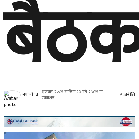
बैठ
शुक्रबार, २०८१ कात्तिक २३ गते, १५:२१ मा
राजनीति
नेपालीपत्र
प्रकाशित