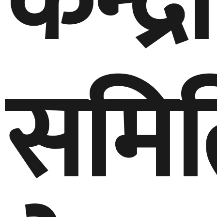
केन्द्
समित