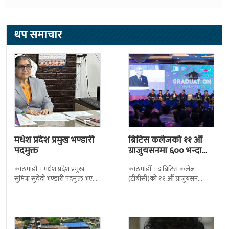
थप समाचार
मधेश प्रदेश प्रमुख भण्डारी
ब्रिटिस कलेजको ११ औँ
पदमुक्त
ग्राजुयसनमा ६०० भन्दा
बढी ग्राजुयट सम्मानित
काठमाडौं । मधेश प्रदेश प्रमुख
काठमाडौँ । द ब्रिटिस कलेज
सुमित्रा सुवेदी भण्डारी पदमुक्त भएकी
(टीबीसी)को ११ औं ग्राजुयसन
छन् । मन्त्रिपरिषद्को सोमबारको
समारोह सम्पन्न भएको छ । शुक्रबार
निर्णय र सिफारिस बमोजिम राष्ट्रपति
द सोल्टीमा ब्रिटिस एजुकेशन ग्रुप
रामचन्द्र