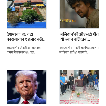
देशभरका २७ वटा
‘बलिदान’को ओएसटी गीत
कारागारका ९ हजार बढी
‘यो ज्यान बलिदान’
कैदीबन्दी अझै फरार
सार्वजनिक, मातृभूमिप्रति
काठमाडौं । जेनजी आन्दोलनका
काठमाडौं । नेपाली चलचित्र उद्योगमा
पुत्रको भावनात्मक…
क्रममा देशभरका २७ वटा
सर्वाधिक प्रतीक्षा गरिएको
कारागारबाट भागेका अधिकांश
चलचित्र’बलिदान’को ओएसटी गीत
कैदीबन्दी अझै फर्किएका छैनन् ।
सार्वजनिक गरिएको छ। लिरिकल
देशका २७ वटा कारागारबाट
शैलीमा रिलिज गरिएको ‘यो ज्यान