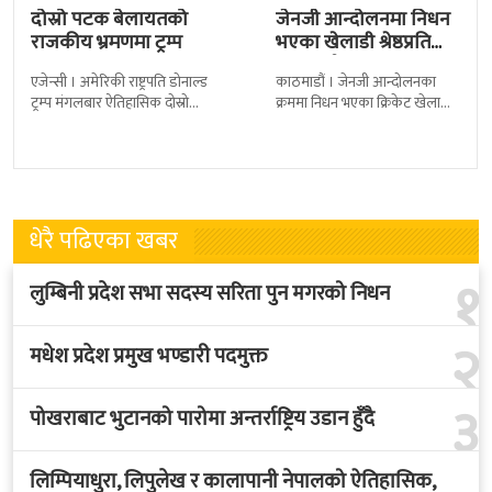
दोस्रो पटक बेलायतको
जेनजी आन्दोलनमा निधन
राजकीय भ्रमणमा ट्रम्प
भएका खेलाडी श्रेष्ठप्रति
श्रद्धाञ्जली
एजेन्सी । अमेरिकी राष्ट्रपति डोनाल्ड
काठमाडौं । जेनजी आन्दोलनका
ट्रम्प मंगलबार ऐतिहासिक दोस्रो
क्रममा निधन भएका क्रिकेट खेलाडी
राजकीय भ्रमणका लागि बेलायत
सुलभराज श्रेष्ठप्रति श्रद्धाञ्जली अर्पण
पुगेका छन् । भ्रमणका क्रममा
गरिएको छ । मंगलबार
बेलायत सरकारले
त्रिपुरेश्वरस्थीत राष्ट्रिय खेलकुद
धेरै पढिएका खबर
१
लुम्बिनी प्रदेश सभा सदस्य सरिता पुन मगरको निधन
२
मधेश प्रदेश प्रमुख भण्डारी पदमुक्त
३
पोखराबाट भुटानको पारोमा अन्तर्राष्ट्रिय उडान हुँदै
लिम्पियाधुरा, लिपुलेख र कालापानी नेपालको ऐतिहासिक,