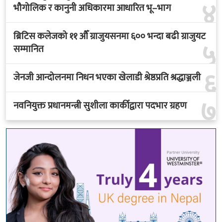
४
भौगोलिक र कानुनी अधिकारमा आधारित भू–भाग
ब्रिटिस कलेजको ११ औँ ग्राजुयसनमा ६०० भन्दा बढी ग्राजुयट
५
सम्मानित
६
जेनजी आन्दोलनमा निधन भएका खेलाडी श्रेष्ठप्रति श्रद्धाञ्जली
७
नवनियुक्त प्रधानमन्त्री सुशीला कार्कीद्वारा पदभार ग्रहण