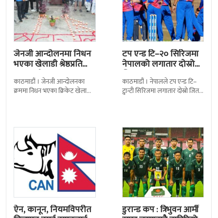
जेनजी आन्दोलनमा निधन
टप एन्ड टि–२० सिरिजमा
भएका खेलाडी श्रेष्ठप्रति
नेपालको लगातार दोस्रो
श्रद्धाञ्जली
जित
काठमाडौं । जेनजी आन्दोलनका
काठमाडौं । नेपालले टप एन्ड टि–
क्रममा निधन भएका क्रिकेट खेलाडी
ट्वान्टी सिरिजमा लगातार दोस्रो जित
सुलभराज श्रेष्ठप्रति श्रद्धाञ्जली अर्पण
निकालेको छ । सोमपाल कामीको
गरिएको छ । मंगलबार
सानदार बलिङमा नेपालले बुधबार
त्रिपुरेश्वरस्थीत राष्ट्रिय खेलकुद
मेलबर्न
ऐन, कानून, नियमविपरीत
डुरान्ड कप : त्रिभुवन आर्मी