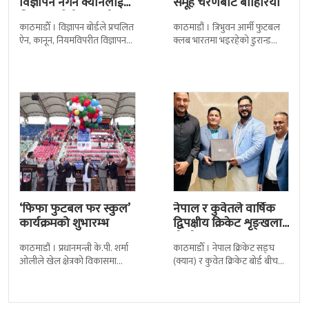
विज्ञापन नगर्न क्यानलाई
समूह चरणबाटै बाहिरियो
विज्ञापन बोर्डद्वारा सचेत
काठमाडाैँ । विज्ञापन बोर्डले प्रचलित
काठमाडौं । त्रिभुवन आर्मी फुटबल
ऐन, कानून, नियमविपरीत विज्ञापन
क्लब भारतमा भइरहेको डुरान्ड
नगर्न नेपाल क्रिकेट सङ्घ
कपको समूह चरणबाटै बाहिरिएको
(क्यान)लाई सचेत गराएको छ ।
छ । जमशेदपुरको जेआरडी स्पोर्टस
क्यानले गएको
कम्प्लेक्स मंगलबार
‘फिफा फुटबल फर स्कुल’
नेपाल र कुवेतले वार्षिक
कार्यक्रमको शुभारम्भ
द्विपक्षीय क्रिकेट शृङ्खला
खेल्ने
काठमाडौं । प्रधानमन्त्री के.पी. शर्मा
काठमाडाैँ । नेपाल क्रिकेट सङ्घ
ओलीले खेल क्षेत्रको विकासमा
(क्यान) र कुवेत क्रिकेट बोर्ड बीच
सरकारले बिशेष प्राथमिकता दिएको
क्रिकेटलाई अगाडि बढाउन द्विपक्षीय
बताएका छन् । अखिल नेपाल
शृङखला आयोजना गर्न सहमति
फुटबल संघ
भएकाे