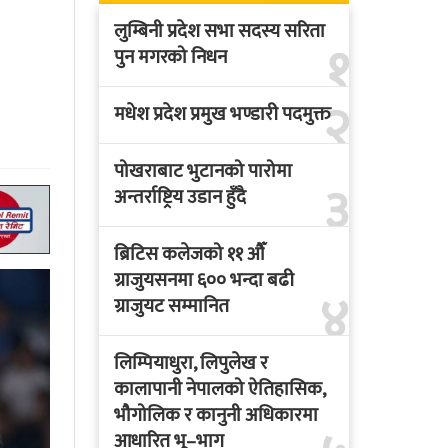
लुम्बिनी प्रदेश सभा सदस्य सरिता
१
पुन मगरको निधन
२
मधेश प्रदेश प्रमुख भण्डारी पदमुक्त
पोखराबाट भुटानको पारोमा
३
अन्तर्राष्ट्रिय उडान हुँदै
ब्रिटिस कलेजको ११ औँ
ग्राजुयसनमा ६०० भन्दा बढी
४
ग्राजुयट सम्मानित
लिम्पियाधुरा, लिपुलेख र
कालापानी नेपालको ऐतिहासिक,
भौगोलिक र कानुनी अधिकारमा
आधारित भू–भाग