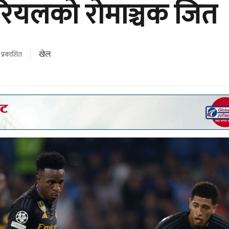
ः रियलको रोमाञ्चक जित
खेल
प्रकाशित