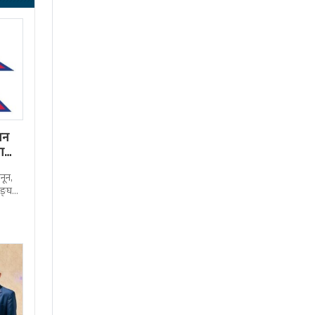
पन
रा
नून,
सङ्घ
एको