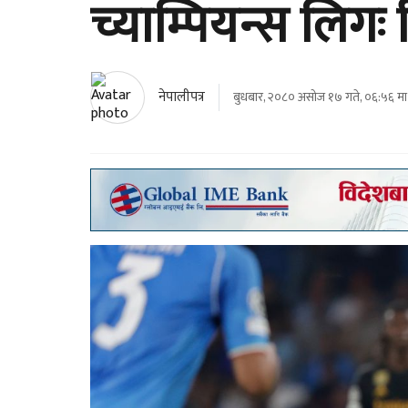
च्याम्पियन्स लिग
नेपालीपत्र
बुधबार, २०८० असोज १७ गते, ०६:५६ मा 