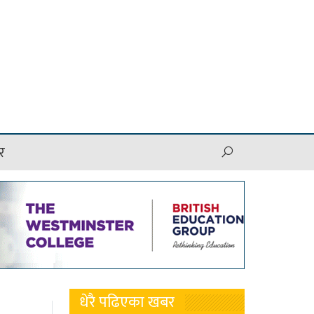
र
धेरै पढिएका खबर