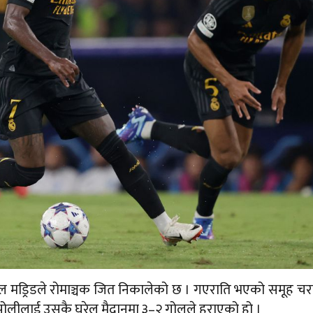
रियल मड्रिडले रोमाञ्चक जित निकालेको छ । गएराति भएको समूह 
पोलीलाई उसकै घरेलु मैदानमा ३–२ गोलले हराएको हो ।