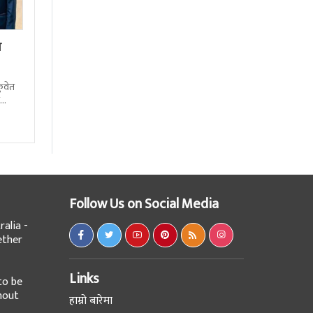
य
कुवेत
काे
Follow Us on Social Media
alia -
ether
Links
to be
hout
हाम्रो बारेमा