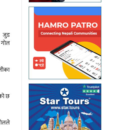
 जुड
ा गोल
ोलीका
ेको छ
गोलले