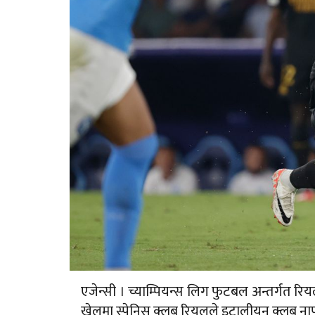
एजेन्सी । च्याम्पियन्स लिग फुटबल अन्तर्गत 
खेलमा स्पेनिस क्लब रियलले इटालीयन क्लब ना