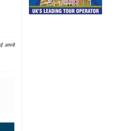
ाई आफ्नो