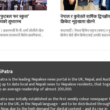
 फुटबल फर स्कुल’
नेपाल र कुवेतले वार्षिक द्विपक्षी
्रमको शुभारम्भ
क्रिकेट शृङ्खला खेल्ने
। प्रधानमन्त्री के.पी. शर्मा ओलीले खेल
काठमाडाैँ । नेपाल क्रिकेट सङ्घ (क्यान) र 
ो विकासमा सरकारले बिशेष प्राथमिकता
क्रिकेट बोर्ड बीच क्रिकेटलाई अगाडि बढाउन
ताएका छन् । अखिल नेपाल फुटबल संघ
द्विपक्षीय शृङखला आयोजना गर्न सहमति भए
iPatra
atra is the leading Nepalese news portal in the UK, Nepal, and Austr
g up to date local and Nepali news to Nepalese residents, that tog
 an average readership of almost 200,000.
atra was initially established as the first weekly colour newspaper 
ed in the UK, in the Nepali language - and to be distributed throug
 Now, due to the high demand for digital content - and its rise in