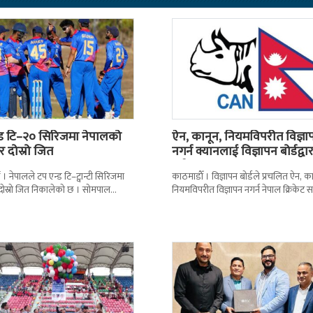
्ड टि–२० सिरिजमा नेपालको
ऐन, कानून, नियमविपरीत विज्ञा
 दोस्रो जित
नगर्न क्यानलाई विज्ञापन बोर्डद्वा
सचेत
। नेपालले टप एन्ड टि–ट्वान्टी सिरिजमा
काठमाडाैँ । विज्ञापन बोर्डले प्रचलित ऐन, का
दोस्रो जित निकालेको छ । सोमपाल
नियमविपरीत विज्ञापन नगर्न नेपाल क्रिकेट 
ानदार बलिङमा नेपालले बुधबार मेलबर्न
(क्यान)लाई सचेत गराएको छ । क्यानले ग