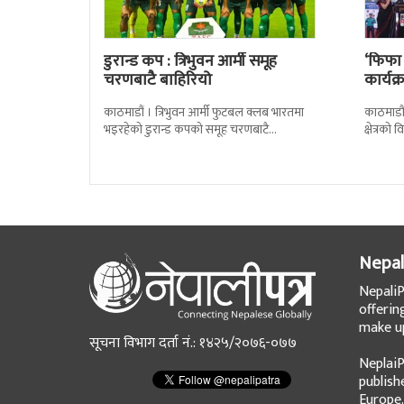
डुरान्ड कप : त्रिभुवन आर्मी समूह
‘फिफा
चरणबाटै बाहिरियो
कार्यक
काठमाडौं । त्रिभुवन आर्मी फुटबल क्लब भारतमा
काठमाडौं 
भइरहेको डुरान्ड कपको समूह चरणबाटै
क्षेत्रक
बाहिरिएको छ । जमशेदपुरको जेआरडी स्पोर्टस
दिएको ब
कम्प्लेक्स मंगलबार
Nepal
NepaliP
offerin
make up
सूचना विभाग दर्ता नं.: १४२५/२०७६-०७७
NeplaiP
publish
Europe.