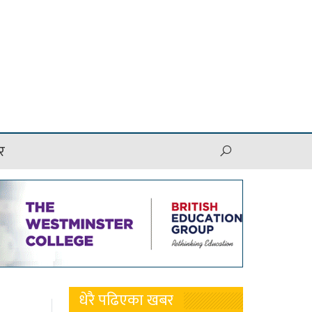
र
धेरै पढिएका खबर