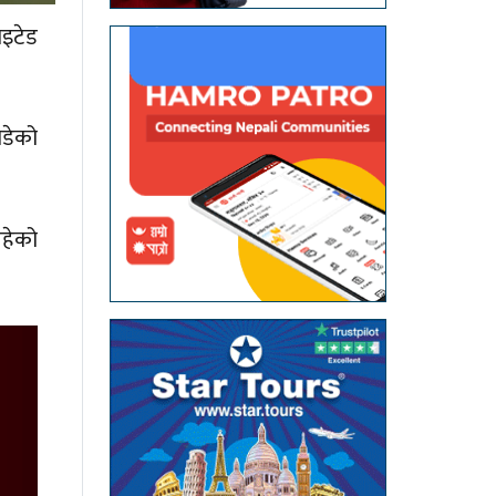
इटेड
ोडेको
रहेको