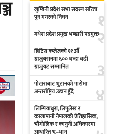
्ज
लुम्बिनी प्रदेश सभा सदस्य सरिता
१
पुन मगरको निधन
२
मधेश प्रदेश प्रमुख भण्डारी पदमुक्त
ब्रिटिस कलेजको ११ औँ
ग्राजुयसनमा ६०० भन्दा बढी
३
ग्राजुयट सम्मानित
पोखराबाट भुटानको पारोमा
४
अन्तर्राष्ट्रिय उडान हुँदै
लिम्पियाधुरा, लिपुलेख र
कालापानी नेपालको ऐतिहासिक,
भौगोलिक र कानुनी अधिकारमा
आधारित भू–भाग