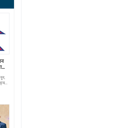
पन
रा
नून,
सङ्घ
एको