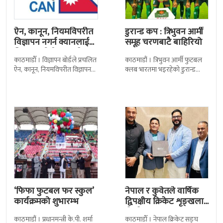
ऐन, कानून, नियमविपरीत
डुरान्ड कप : त्रिभुवन आर्मी
विज्ञापन नगर्न क्यानलाई
समूह चरणबाटै बाहिरियो
विज्ञापन बोर्डद्वारा सचेत
काठमाडाैँ । विज्ञापन बोर्डले प्रचलित
काठमाडौं । त्रिभुवन आर्मी फुटबल
ऐन, कानून, नियमविपरीत विज्ञापन
क्लब भारतमा भइरहेको डुरान्ड
नगर्न नेपाल क्रिकेट सङ्घ
कपको समूह चरणबाटै बाहिरिएको
(क्यान)लाई सचेत गराएको छ ।
छ । जमशेदपुरको जेआरडी स्पोर्टस
क्यानले गएको
कम्प्लेक्स मंगलबार
‘फिफा फुटबल फर स्कुल’
नेपाल र कुवेतले वार्षिक
कार्यक्रमको शुभारम्भ
द्विपक्षीय क्रिकेट शृङ्खला
खेल्ने
काठमाडौं । प्रधानमन्त्री के.पी. शर्मा
काठमाडाैँ । नेपाल क्रिकेट सङ्घ