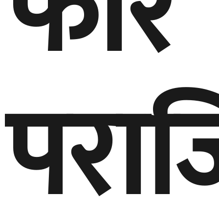
फेरि
पराज