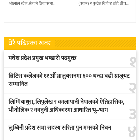
ओलीले खेल क्षेत्रको विकासमा
(क्यान) र कुवेत क्रिकेट बोर्ड बीच
सरकारले बिशेष प्राथमिकता दिएको
क्रिकेटलाई अगाडि बढाउन द्विपक्षीय
बताएका छन् । अखिल नेपाल
शृङखला आयोजना गर्न सहमति
फुटबल संघ
भएकाे
धेरै पढिएका खबर
१
मधेश प्रदेश प्रमुख भण्डारी पदमुक्त
ब्रिटिस कलेजको ११ औँ ग्राजुयसनमा ६०० भन्दा बढी ग्राजुयट
२
सम्मानित
लिम्पियाधुरा, लिपुलेख र कालापानी नेपालको ऐतिहासिक,
३
भौगोलिक र कानुनी अधिकारमा आधारित भू–भाग
४
लुम्बिनी प्रदेश सभा सदस्य सरिता पुन मगरको निधन