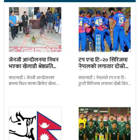
जेनजी आन्दोलनमा निधन
टप एन्ड टि–२० सिरिजमा
भएका खेलाडी श्रेष्ठप्रति
नेपालको लगातार दोस्रो
श्रद्धाञ्जली
जित
काठमाडौं । जेनजी आन्दोलनका
काठमाडौं । नेपालले टप एन्ड टि–
क्रममा निधन भएका क्रिकेट खेलाडी
ट्वान्टी सिरिजमा लगातार दोस्रो जित
सुलभराज श्रेष्ठप्रति श्रद्धाञ्जली अर्पण
निकालेको छ । सोमपाल कामीको
गरिएको छ । मंगलबार
सानदार बलिङमा नेपालले बुधबार
त्रिपुरेश्वरस्थीत राष्ट्रिय खेलकुद
मेलबर्न