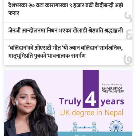
देशभरका २७ वटा कारागारका ९ हजार बढी कैदीबन्दी अझै
५
फरार
६
जेनजी आन्दोलनमा निधन भएका खेलाडी श्रेष्ठप्रति श्रद्धाञ्जली
‘बलिदान’को ओएसटी गीत ‘यो ज्यान बलिदान’ सार्वजनिक,
७
मातृभूमिप्रति पुत्रको भावनात्मक समर्पण