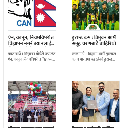
ऐन, कानून, नियमविपरीत
डुरान्ड कप : त्रिभुवन आर्मी
विज्ञापन नगर्न क्यानलाई
समूह चरणबाटै बाहिरियो
विज्ञापन बोर्डद्वारा सचेत
काठमाडाैँ । विज्ञापन बोर्डले प्रचलित
काठमाडौं । त्रिभुवन आर्मी फुटबल
ऐन, कानून, नियमविपरीत विज्ञापन
क्लब भारतमा भइरहेको डुरान्ड
नगर्न नेपाल क्रिकेट सङ्घ
कपको समूह चरणबाटै बाहिरिएको
(क्यान)लाई सचेत गराएको छ ।
छ । जमशेदपुरको जेआरडी स्पोर्टस
क्यानले गएको
कम्प्लेक्स मंगलबार