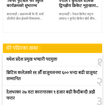
‘फिफा फुटबल फर स्कुल’
नेपाल र कुवेतले वार्षिक
कार्यक्रमको शुभारम्भ
द्विपक्षीय क्रिकेट शृङ्खला
खेल्ने
काठमाडौं । प्रधानमन्त्री के.पी. शर्मा
काठमाडाैँ । नेपाल क्रिकेट सङ्घ
ओलीले खेल क्षेत्रको विकासमा
(क्यान) र कुवेत क्रिकेट बोर्ड बीच
सरकारले बिशेष प्राथमिकता दिएको
क्रिकेटलाई अगाडि बढाउन द्विपक्षीय
बताएका छन् । अखिल नेपाल
शृङखला आयोजना गर्न सहमति
फुटबल संघ
भएकाे
धेरै पढिएका खबर
१
मधेश प्रदेश प्रमुख भण्डारी पदमुक्त
ब्रिटिस कलेजको ११ औँ ग्राजुयसनमा ६०० भन्दा बढी ग्राजुयट
२
सम्मानित
देशभरका २७ वटा कारागारका ९ हजार बढी कैदीबन्दी अझै
३
फरार