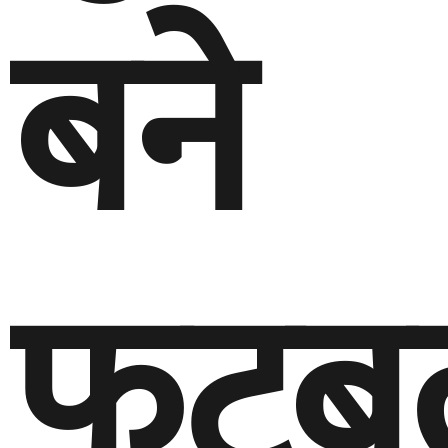
बने
फुट