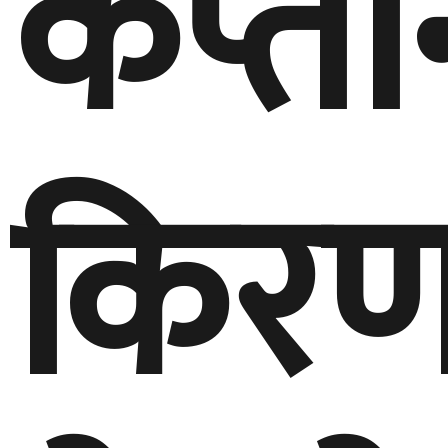
कप्ता
किर