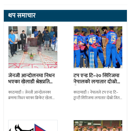
थप समाचार
जेनजी आन्दोलनमा निधन
टप एन्ड टि–२० सिरिजमा
भएका खेलाडी श्रेष्ठप्रति
नेपालको लगातार दोस्रो
श्रद्धाञ्जली
जित
काठमाडौं । जेनजी आन्दोलनका
काठमाडौं । नेपालले टप एन्ड टि–
क्रममा निधन भएका क्रिकेट खेलाडी
ट्वान्टी सिरिजमा लगातार दोस्रो जित
सुलभराज श्रेष्ठप्रति श्रद्धाञ्जली अर्पण
निकालेको छ । सोमपाल कामीको
गरिएको छ । मंगलबार
सानदार बलिङमा नेपालले बुधबार
त्रिपुरेश्वरस्थीत राष्ट्रिय खेलकुद
मेलबर्न