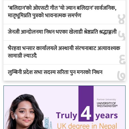
‘बलिदान’को ओएसटी गीत ‘यो ज्यान बलिदान’ सार्वजनिक,
४
मातृभूमिप्रति पुत्रको भावनात्मक समर्पण
५
जेनजी आन्दोलनमा निधन भएका खेलाडी श्रेष्ठप्रति श्रद्धाञ्जली
भैरहवा भन्सार कार्यालयले अस्थायी संरचनाबाट अत्यावश्यक
६
सामाग्री ल्याउदै
७
लुम्बिनी प्रदेश सभा सदस्य सरिता पुन मगरको निधन