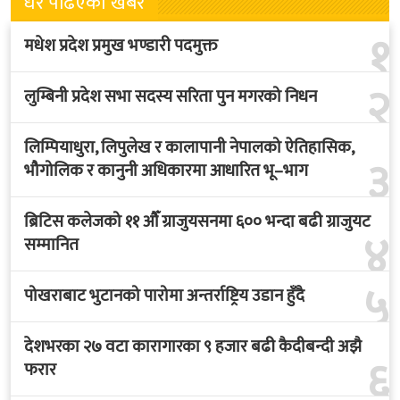
धेरै पढिएका खबर
१
मधेश प्रदेश प्रमुख भण्डारी पदमुक्त
२
लुम्बिनी प्रदेश सभा सदस्य सरिता पुन मगरको निधन
लिम्पियाधुरा, लिपुलेख र कालापानी नेपालको ऐतिहासिक,
३
भौगोलिक र कानुनी अधिकारमा आधारित भू–भाग
ब्रिटिस कलेजको ११ औँ ग्राजुयसनमा ६०० भन्दा बढी ग्राजुयट
४
सम्मानित
५
पोखराबाट भुटानको पारोमा अन्तर्राष्ट्रिय उडान हुँदै
देशभरका २७ वटा कारागारका ९ हजार बढी कैदीबन्दी अझै
६
फरार