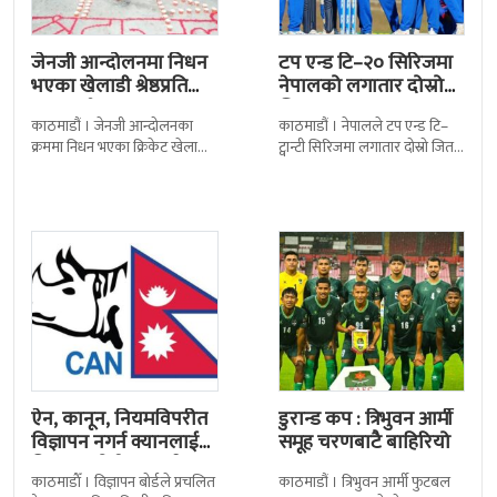
जेनजी आन्दोलनमा निधन
टप एन्ड टि–२० सिरिजमा
भएका खेलाडी श्रेष्ठप्रति
नेपालको लगातार दोस्रो
श्रद्धाञ्जली
जित
काठमाडौं । जेनजी आन्दोलनका
काठमाडौं । नेपालले टप एन्ड टि–
क्रममा निधन भएका क्रिकेट खेलाडी
ट्वान्टी सिरिजमा लगातार दोस्रो जित
सुलभराज श्रेष्ठप्रति श्रद्धाञ्जली अर्पण
निकालेको छ । सोमपाल कामीको
गरिएको छ । मंगलबार
सानदार बलिङमा नेपालले बुधबार
त्रिपुरेश्वरस्थीत राष्ट्रिय खेलकुद
मेलबर्न
ऐन, कानून, नियमविपरीत
डुरान्ड कप : त्रिभुवन आर्मी
विज्ञापन नगर्न क्यानलाई
समूह चरणबाटै बाहिरियो
विज्ञापन बोर्डद्वारा सचेत
काठमाडाैँ । विज्ञापन बोर्डले प्रचलित
काठमाडौं । त्रिभुवन आर्मी फुटबल