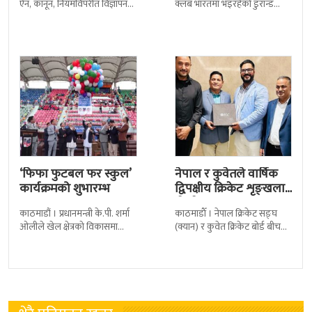
ऐन, कानून, नियमविपरीत विज्ञापन
क्लब भारतमा भइरहेको डुरान्ड
नगर्न नेपाल क्रिकेट सङ्घ
कपको समूह चरणबाटै बाहिरिएको
(क्यान)लाई सचेत गराएको छ ।
छ । जमशेदपुरको जेआरडी स्पोर्टस
क्यानले गएको
कम्प्लेक्स मंगलबार
‘फिफा फुटबल फर स्कुल’
नेपाल र कुवेतले वार्षिक
कार्यक्रमको शुभारम्भ
द्विपक्षीय क्रिकेट शृङ्खला
खेल्ने
काठमाडौं । प्रधानमन्त्री के.पी. शर्मा
काठमाडाैँ । नेपाल क्रिकेट सङ्घ
ओलीले खेल क्षेत्रको विकासमा
(क्यान) र कुवेत क्रिकेट बोर्ड बीच
सरकारले बिशेष प्राथमिकता दिएको
क्रिकेटलाई अगाडि बढाउन द्विपक्षीय
बताएका छन् । अखिल नेपाल
शृङखला आयोजना गर्न सहमति
फुटबल संघ
भएकाे