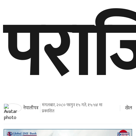
पराज
मंगलबार, २०८० फागुन १५ गते, १५:५४ मा
खेल
नेपालीपत्र
प्रकाशित