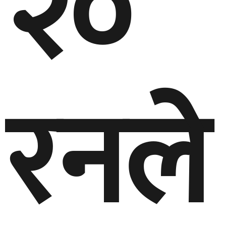
२०
रनले