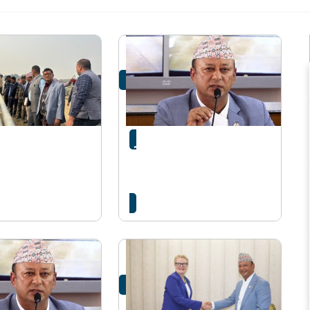
री खड्का द्वारा जमुनी
होटललाई उद्योग सरह विद्युत्
आयोजनाको स्थलगत
उपलब्ध गराउन ऊर्जा मन्त्री
समक्ष माग