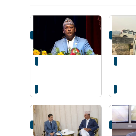
स्काउटसँग जोडेर
ऊर्जा मन्त्
उर्जामन्त्रीमाथि लगाइएको
सिँचाइ 
आरोप गलतः मन्त्री खड्का
निरीक्षण