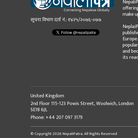
NepaliP
offerin
make up
सूचना विभाग दर्ता नं.: १४२५/२०७६-०७७
NeplaiP
publish
Europe.
popular
and bec
its rea
United Kingdom
2nd Floor 115-123 Powis Street, Woolwich, London
SE18 6JL
Phone: +44 207 097 3179
© Copyright 2026 NepaliPatra. All Rights Reserved