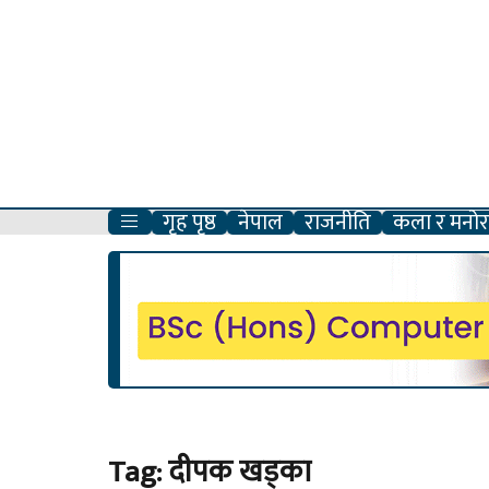
गृह पृष्ठ
नेपाल
राजनीति
कला र मनोरञ
Tag:
दीपक खड्का