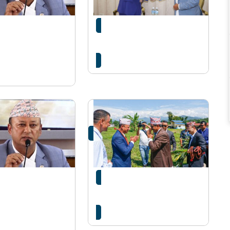
त्री दीपक खड्का
ऊर्जा मन्त्री खड्का सँग नर्वेका
अभियानमा
राजदूतको शिष्टाचार भेट
सरकारले जनतामा
ऊर्जामन्त्री दीपक खड्का गृह
ो ऊर्जामन्त्रीको
जिल्लामा