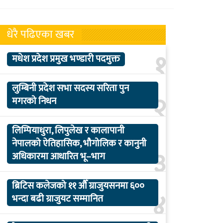
धेरै पढिएका खबर
१
मधेश प्रदेश प्रमुख भण्डारी पदमुक्त
लुम्बिनी प्रदेश सभा सदस्य सरिता पुन
२
मगरको निधन
लिम्पियाधुरा, लिपुलेख र कालापानी
नेपालको ऐतिहासिक, भौगोलिक र कानुनी
३
अधिकारमा आधारित भू–भाग
ब्रिटिस कलेजको ११ औँ ग्राजुयसनमा ६००
४
भन्दा बढी ग्राजुयट सम्मानित