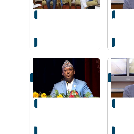
ऊर्जामन्त्री खड्का र विश्व खाद्य
सिँचाइमन्
संगठनका प्रतिनिधिबीच
सरसफाइ 
भेटवार्ता
सहभागी
मन्त्री खड्काद्वारा सुनसरी-
वर्तमान 
मोरङ सिँचाइ आयोजनाको
आशा जगाएक
समस्या समाधान गर्न निर्देशन
दाबी