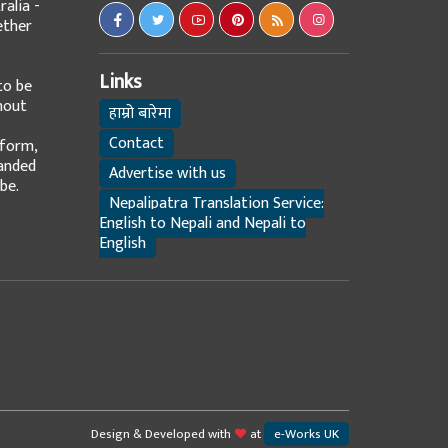
alia -
ether
Links
to be
hout
हाम्रो बारेमा
Contact
tform,
panded
Advertise with us
be.
Nepalipatra Translation Service:
English to Nepali and Nepali to
English
Design & Developed with
at
e-Works UK