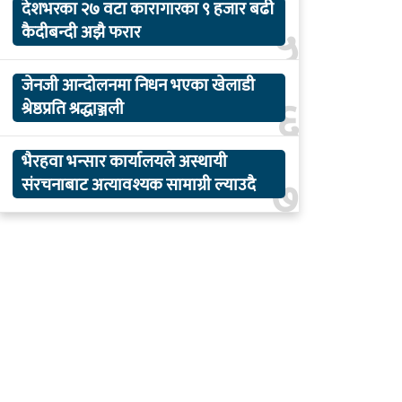
देशभरका २७ वटा कारागारका ९ हजार बढी
५
कैदीबन्दी अझै फरार
जेनजी आन्दोलनमा निधन भएका खेलाडी
६
श्रेष्ठप्रति श्रद्धाञ्जली
भैरहवा भन्सार कार्यालयले अस्थायी
७
संरचनाबाट अत्यावश्यक सामाग्री ल्याउदै