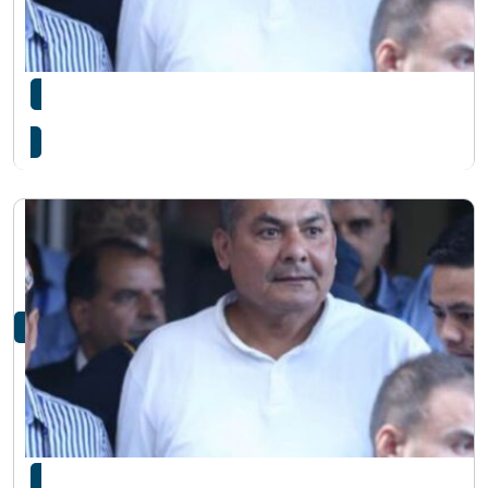
दुर्गा प्रसाईंलाई धरौटीमा रिहा गर्न अदालतको आदेश