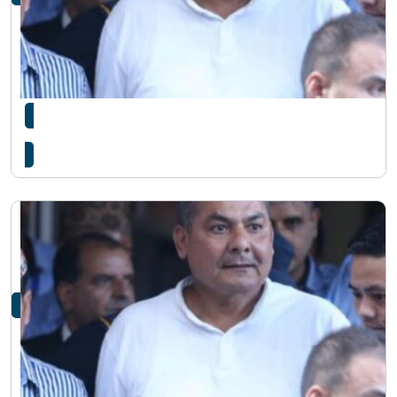
दुर्गा प्रसाईंको रिट न्यायाधीश राउतको इजलासमा