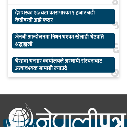
४
देशभरका २७ वटा कारागारका ९ हजार बढी
५
कैदीबन्दी अझै फरार
जेनजी आन्दोलनमा निधन भएका खेलाडी श्रेष्ठप्रति
६
श्रद्धाञ्जली
भैरहवा भन्सार कार्यालयले अस्थायी संरचनाबाट
७
अत्यावश्यक सामाग्री ल्याउदै