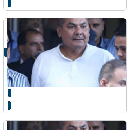
दुर्गा प्रसाईलाई १ लाख धरौटीमा छाड्न अदालतको आदेश