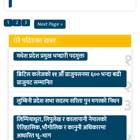
1
2
3
Next Page »
धेरै पढिएका खबर
१
मधेश प्रदेश प्रमुख भण्डारी पदमुक्त
ब्रिटिस कलेजको ११ औँ ग्राजुयसनमा ६०० भन्दा बढी
२
ग्राजुयट सम्मानित
३
लुम्बिनी प्रदेश सभा सदस्य सरिता पुन मगरको निधन
लिम्पियाधुरा, लिपुलेख र कालापानी नेपालको
ऐतिहासिक, भौगोलिक र कानुनी अधिकारमा
आधारित भू–भाग