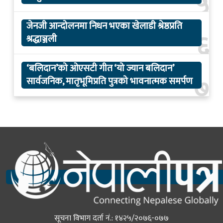
५
जेनजी आन्दोलनमा निधन भएका खेलाडी श्रेष्ठप्रति
६
श्रद्धाञ्जली
‘बलिदान’को ओएसटी गीत ‘यो ज्यान बलिदान’
७
सार्वजनिक, मातृभूमिप्रति पुत्रको भावनात्मक समर्पण
सूचना विभाग दर्ता नं.: १४२५/२०७६-०७७