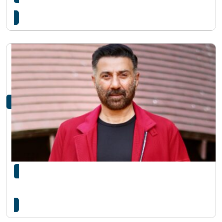
सनी देओल फिल्ममा हिट, तर राजनीतिमा भएनन् फिट !
५६ करोड ऋण तिर्न नसकेपछि सनी देओलको सम्पत्ति
लिलामी गरिँदै