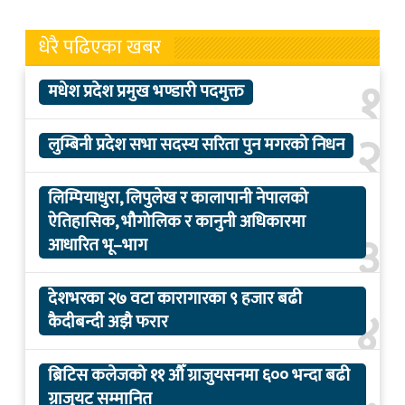
धेरै पढिएका खबर
१
मधेश प्रदेश प्रमुख भण्डारी पदमुक्त
२
लुम्बिनी प्रदेश सभा सदस्य सरिता पुन मगरको निधन
लिम्पियाधुरा, लिपुलेख र कालापानी नेपालको
ऐतिहासिक, भौगोलिक र कानुनी अधिकारमा
३
आधारित भू–भाग
देशभरका २७ वटा कारागारका ९ हजार बढी
४
कैदीबन्दी अझै फरार
ब्रिटिस कलेजको ११ औँ ग्राजुयसनमा ६०० भन्दा बढी
ग्राजुयट सम्मानित