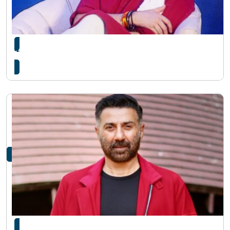
‘पैसा हेरेर फिल्म खेल्दिनँ’