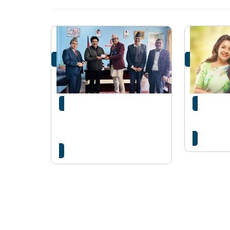
कलाकार सरोज खनालले
सरोज खनाल
लिए गैरआवासिय नेपाली
असार २९ म
नागरिकता