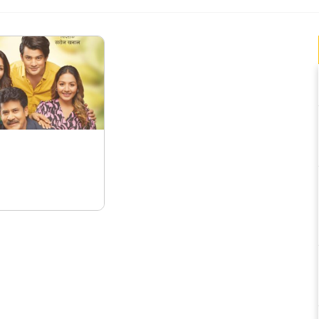
 निर्देशित ‘बगान’
ा रिलिज हुने