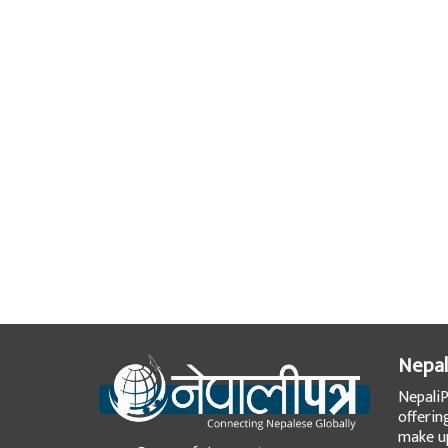
Nepal
NepaliP
offerin
make up