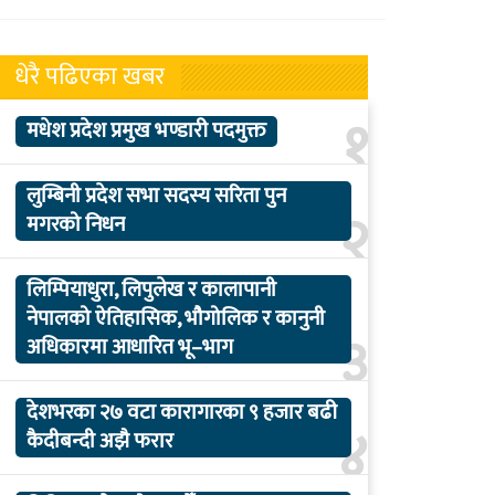
धेरै पढिएका खबर
१
मधेश प्रदेश प्रमुख भण्डारी पदमुक्त
लुम्बिनी प्रदेश सभा सदस्य सरिता पुन
२
मगरको निधन
लिम्पियाधुरा, लिपुलेख र कालापानी
नेपालको ऐतिहासिक, भौगोलिक र कानुनी
३
अधिकारमा आधारित भू–भाग
देशभरका २७ वटा कारागारका ९ हजार बढी
४
कैदीबन्दी अझै फरार