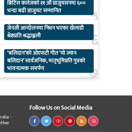
ब्रिटिस कलेजको ११ औँ ग्राजुयसनमा ६००
५
भन्दा बढी ग्राजुयट सम्मानित
जेनजी आन्दोलनमा निधन भएका खेलाडी
६
श्रेष्ठप्रति श्रद्धाञ्जली
‘बलिदान’को ओएसटी गीत ‘यो ज्यान
बलिदान’ सार्वजनिक, मातृभूमिप्रति पुत्रको
७
भावनात्मक समर्पण
Follow Us on Social Media
alia -
ether