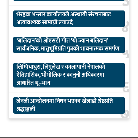
३
भैरहवा भन्सार कार्यालयले अस्थायी संरचनाबाट
४
अत्यावश्यक सामाग्री ल्याउदै
‘बलिदान’को ओएसटी गीत ‘यो ज्यान बलिदान’
५
सार्वजनिक, मातृभूमिप्रति पुत्रको भावनात्मक समर्पण
लिम्पियाधुरा, लिपुलेख र कालापानी नेपालको
ऐतिहासिक, भौगोलिक र कानुनी अधिकारमा
६
आधारित भू–भाग
जेनजी आन्दोलनमा निधन भएका खेलाडी श्रेष्ठप्रति
७
श्रद्धाञ्जली