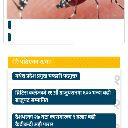
सुदूरपश्चिम प्रदेश डेङ्गु सङ्क्रमणको उच्च जोखिममा
धेरै पढिएका खबर
१
मधेश प्रदेश प्रमुख भण्डारी पदमुक्त
ब्रिटिस कलेजको ११ औँ ग्राजुयसनमा ६०० भन्दा बढी
२
ग्राजुयट सम्मानित
देशभरका २७ वटा कारागारका ९ हजार बढी
कैदीबन्दी अझै फरार