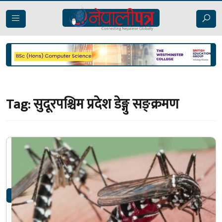
Tag:
सुदूरपश्चिम प्रदेश डेङ्गु सङ्क्रमण