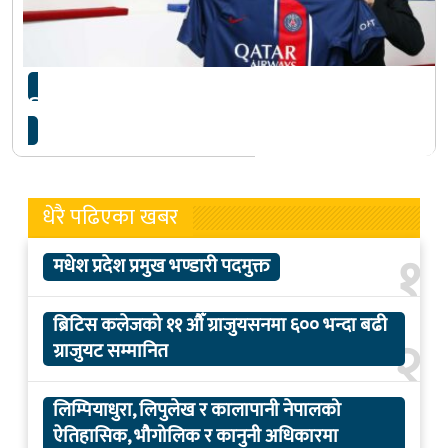
लि काङ्ग इन पिएसजीमा अनुबन्ध
धेरै पढिएका खबर
१
मधेश प्रदेश प्रमुख भण्डारी पदमुक्त
ब्रिटिस कलेजको ११ औँ ग्राजुयसनमा ६०० भन्दा बढी
२
ग्राजुयट सम्मानित
लिम्पियाधुरा, लिपुलेख र कालापानी नेपालको
ऐतिहासिक, भौगोलिक र कानुनी अधिकारमा