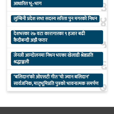
३
आधारित भू–भाग
४
लुम्बिनी प्रदेश सभा सदस्य सरिता पुन मगरको निधन
देशभरका २७ वटा कारागारका ९ हजार बढी
५
कैदीबन्दी अझै फरार
जेनजी आन्दोलनमा निधन भएका खेलाडी श्रेष्ठप्रति
६
श्रद्धाञ्जली
‘बलिदान’को ओएसटी गीत ‘यो ज्यान बलिदान’
७
सार्वजनिक, मातृभूमिप्रति पुत्रको भावनात्मक समर्पण