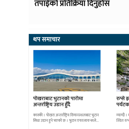
तपाईको प्रतिक्रिया दिनुहोस
थप समाचार
पोखराबाट भुटानको पारोमा
रुप्से
अन्तर्राष्ट्रिय उडान हुँदै
पर्यटक
कास्की । पोखरा अन्तर्राष्ट्रिय विमानस्थलबाट भुटान
म्याग्दी 
सिधा उडान हुने भएको छ । भुटान एयरलायन्सले
स्थित रु
पारो–पोखरा–पारो चार्टर उडान गर्न लागेको हो
लोकप्रिय