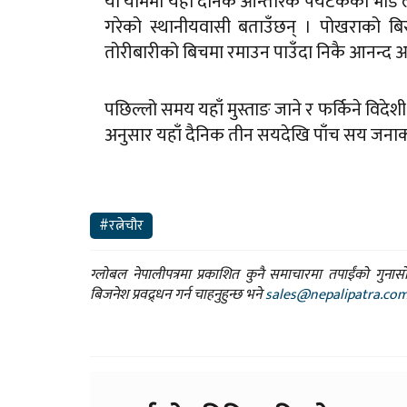
यो याममा यहाँ दैनिक आन्तरिक पर्यटकको भीड 
गरेको स्थानीयवासी बताउँछन् । पोखराको बिर
तोरीबारीको बिचमा रमाउन पाउँदा निकै आनन्द 
पछिल्लो समय यहाँ मुस्ताङ जाने र फर्किने वि
अनुसार यहाँ दैनिक तीन सयदेखि पाँच सय जनाको
#रत्नेचौर
ग्लोबल नेपालीपत्रमा प्रकाशित कुनै समाचारमा तपाईंको गुन
बिजनेश प्रवद्र्धन गर्न चाहनुहुन्छ भने
sales@nepalipatra.co