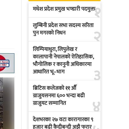
१
मधेश प्रदेश प्रमुख भण्डारी पदमुक्त
लुम्बिनी प्रदेश सभा सदस्य सरिता
२
पुन मगरको निधन
लिम्पियाधुरा, लिपुलेख र
कालापानी नेपालको ऐतिहासिक,
भौगोलिक र कानुनी अधिकारमा
३
आधारित भू–भाग
ब्रिटिस कलेजको ११ औँ
ग्राजुयसनमा ६०० भन्दा बढी
४
ग्राजुयट सम्मानित
देशभरका २७ वटा कारागारका ९
हजार बढी कैदीबन्दी अझै फरार