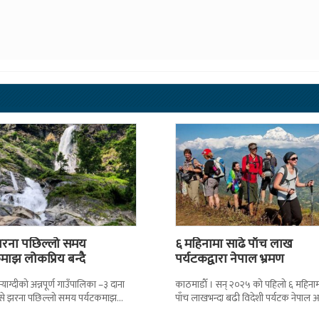
 झरना पछिल्लो समय
६ महिनामा साढे पाँच लाख
माझ लोकप्रिय बन्दै
पर्यटकद्वारा नेपाल भ्रमण
। म्याग्दीको अन्नपूर्ण गाउँपालिका –३ दाना
काठमाडाैँ । सन् २०२५ को पहिलो ६ महिनाम
प्से झरना पछिल्लो समय पर्यटकमाझ
पाँच लाखभन्दा बढी विदेशी पर्यटक नेपाल
 बन्दै गएको छ । चिन र
छन् । नेपाल पर्यटन