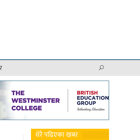
र
धेरै पढिएका खबर