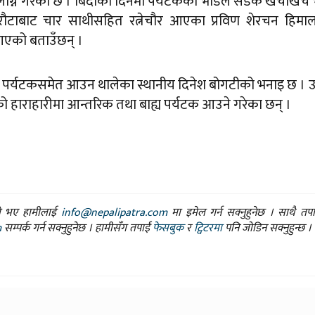
लाग्ने गरेको छ । बिदाको दिनमा पर्यटकको भीडले सडक खचाखच 
ौटाबाट चार साथीसहित रत्नेचौर आएका प्रविण शेरचन हिमाल ह
आएको बताउँछन् ।
देशी पर्यटकसमेत आउन थालेका स्थानीय दिनेश बोगटीको भनाइ छ ।
 हाराहारीमा आन्तरिक तथा बाह्य पर्यटक आउने गरेका छन् ।
ासो भए हामीलाई
info@nepalipatra.com
मा इमेल गर्न सक्नुहुनेछ । साथै तप
m
सम्पर्क गर्न सक्नुहुनेछ । हामीसँग तपाईं
फेसबुक
र
ट्विटरमा
पनि जोडिन सक्नुहुन्छ ।