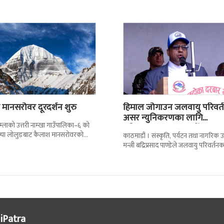
मानसरोवर दूरदर्शन शुरु
हिमाल जोगाउन जलवायु परिवर्
असर न्युनिकरणका लागि
हुम्लाको उत्तरी नाम्खा गाउँपालिका–६ को
प्रतिवद्धताका साथ लागौँ:…
प्चा लोलुङबाट कैलाश मानसरोवरको
काठमाडौं । संस्कृति, पर्यटन तथा नागरिक उ
 शुरु भएको छ । वैशाख महिनाको दोस्रो
मन्त्री बद्रिप्रसाद पाण्डेले जलवायु परिवर्तनक
कारण सगरमाथा लगायतका हिमश्रृंखलाहरु
ठूलो असर व्यहोरिरहेकोबताएका छन्
iPatra