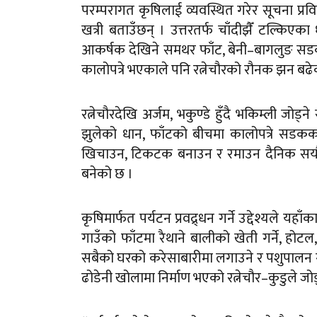
परम्परागत कृषिलाई व्यवस्थित गरेर सूचना प
खत्री बताउँछन् । उत्तरतर्फ चाँदीझैँ टल्किएका
आकर्षक देखिने समथर फाँट, बेनी–बागलुङ स
कालोपत्रे भएकाले पनि रत्नेचौरको रौनक झन बढे
रत्नेचौरदेखि अर्जम, भकुण्डे हुँदै भकिम्ली ज
झुलेको धान, फाँटको बीचमा कालोपत्रे सडकक
खिचाउन, टिकटक बनाउन र रमाउन दैनिक सयौँको
बनेको छ ।
कृषिमार्फत पर्यटन प्रवद्र्धन गर्ने उद्देश्यले य
गाउँको फाँटमा रैथाने बालीको खेती गर्ने, होटल, 
सबैको घरको करेसाबारीमा लगाउने र पशुपालन गर
ढोडेनी खोलामा निर्माण भएको रत्नेचौर–कुडुले जो