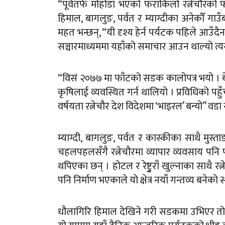
“पूर्वतर्फ मोहोडा भएको फराकिलो रत्नेचौरको फाँ
हिमाल, बागलुङ, पर्वत र म्याग्दीका अनेकौँ गाउँबस
महत भन्छन्, “यी दृश्य हेर्न पर्यटक पहिले आ
सञ्चारमाध्यममा यहाँको समाचार आउन थाल्यो त्
“विसं २०७७ मा फाँटको सडक कालोपत्र भयो । ब
कृषिलाई व्यवस्थित गर्न थालियो । प्रविधिको प
वर्षयता रत्नेचौर देश विदेशमा ‘भाइरल’ बन्यो” वडा
म्याग्दी, बागलुङ, पर्वत र कास्कीका साथै मुस्
चहलपहलसँगै रत्नेचौरमा व्यापार व्यवसाय पनि फ
थपिएका छन् । होटल र रेष्टुुराँ खुल्नाका साथै र
पनि निर्माण भएकाले यो क्षेत्र नयाँ गन्तव्य बने
धौलागिरि हिमाल देखिने गरी सडकमा उभिएर तोरी