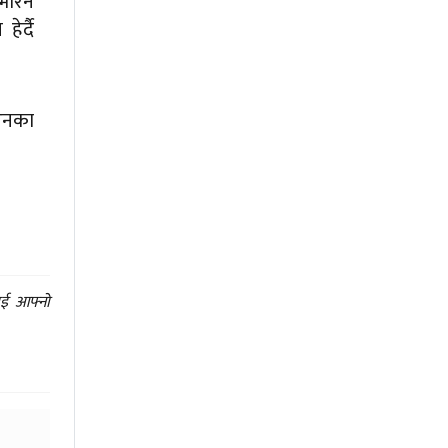
भरिने
ेर्दै
 उनका
ाई आफ्नो