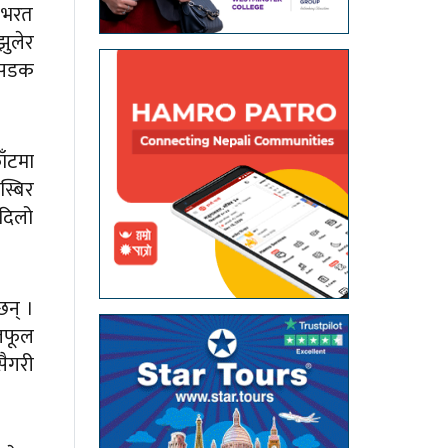
ा भरत
झुलेर
 सडक
ाँटमा
्बिर
सदिलो
छन् ।
फलफूल
सैगरी