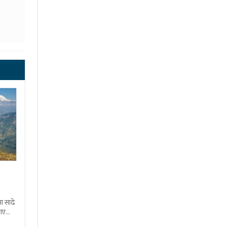
ा साढे
 आएका