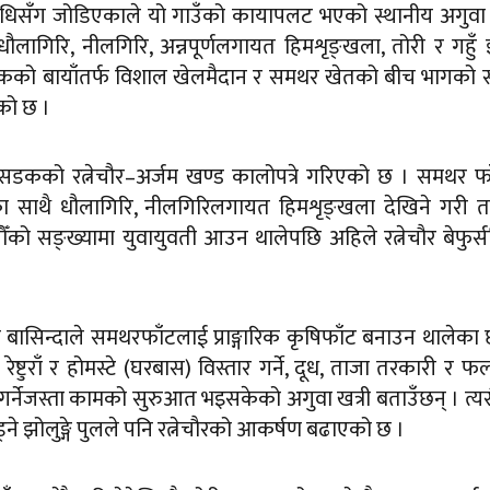
्रविधिसँग जोडिएकाले यो गाउँको कायापलट भएको स्थानीय अगुव
 धौलागिरि, नीलगिरि, अन्नपूर्णलगायत हिमशृङ्खला, तोरी र गहुँ 
डकको बायाँतर्फ विशाल खेलमैदान र समथर खेतको बीच भागको
को छ ।
ोड्ने सडकको रत्नेचौर–अर्जम खण्ड कालोपत्रे गरिएको छ । समथर फ
ा साथै धौलागिरि, नीलगिरिलगायत हिमशृङ्खला देखिने गरी तस
 सङ्ख्यामा युवायुवती आउन थालेपछि अहिले रत्नेचौर बेफुर्
हाँका बासिन्दाले समथरफाँटलाई प्राङ्गारिक कृषिफाँट बनाउन थालेका 
रेष्टुराँ र होमस्टे (घरबास) विस्तार गर्ने, दूध, ताजा तरकारी र 
्नेजस्ता कामको सुरुआत भइसकेको अगुवा खत्री बताउँछन् । त्य
ड्ने झोलुङ्गे पुलले पनि रत्नेचौरको आकर्षण बढाएको छ ।