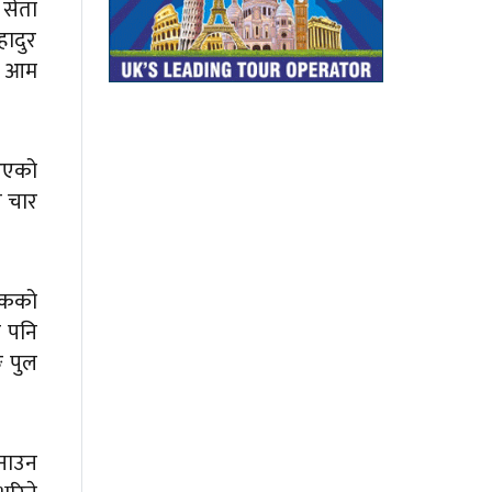
 सेता
हादुर
था आम
 आएको
त चार
यटकको
र पनि
े पुल
बनाउन