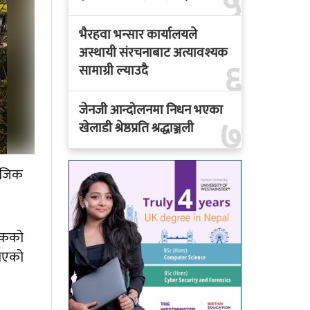
५
भैरहवा भन्सार कार्यालयले
अस्थायी संरचनाबाट अत्यावश्यक
६
सामाग्री ल्याउदै
जेनजी आन्दोलनमा निधन भएका
७
खेलाडी श्रेष्ठप्रति श्रद्धाञ्जली
माजिक
यटकको
 भएको