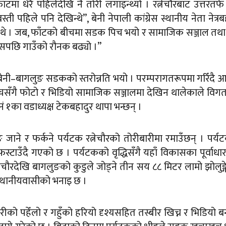
टमा धेरै पहिलेदेखि नै तोरी लगाइन्थ्यो । रत्नेचौरबाट उत्तरतर्फ
्ती पहिले पनि देखिन्थे”, बेनी नेपाली कांग्रेस स्थानीय नेता नेत्रब
उँदैनथे । जब, फाँटको बीचमा सडक पिच भयो र सामाजिक सञ्जाल त
यसपछि गाउँको रौनक बढ्यो ।”
ेनी–बागलुङ सडकको स्तरोन्नति भयो । परम्परागतरूपमा गरिँदै
हुँचसँगै फोटो र भिडियो सामाजिक सञ्जालमा देखिन थालेकाले विग
 नं १का वडाध्यक्ष टेकबहादुर थापा भन्छन् ।
ताङ जाने र फर्कने पर्यटक रत्नेचौरको तोरीबारीमा रमाउँछन् । पर्
स्टाउँदै गएको छ । पर्यटकको वृद्धिसँगै यहाँ विकासका पूर्वाधा
त्नेचौरदेखि बागलुङको कुडुले जोड्ने तीन सय ८८ मिटर लामो झोलुङ्ग
को स्थानीयवासीको भनाइ छ ।
को पहेँलो र गहुँको हरियो दृश्यसहित तस्बीर खिच्न र भिडियो 