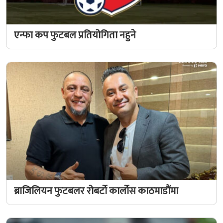
एन्फा कप फुटबल प्रतियोगिता नहुने
ब्राजिलियन फुटबलर रोबर्टो कार्लोस काठमाडौंमा