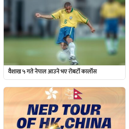
वैशाख ५ गते नेपाल आउने भए रोबर्टो कार्लोस