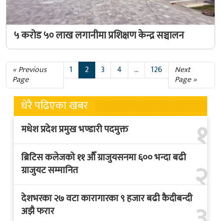
५ करोड ५० लाख लगानीमा प्रशिक्षण केन्द्र सञ्चालन
« Previous
1
2
3
4
...
126
Next
Page
Page »
धेरै पढिएका खबर
१
मधेश प्रदेश प्रमुख भण्डारी पदमुक्त
ब्रिटिस कलेजको ११ औँ ग्राजुयसनमा ६०० भन्दा बढी
२
ग्राजुयट सम्मानित
देशभरका २७ वटा कारागारका ९ हजार बढी कैदीबन्दी
३
अझै फरार