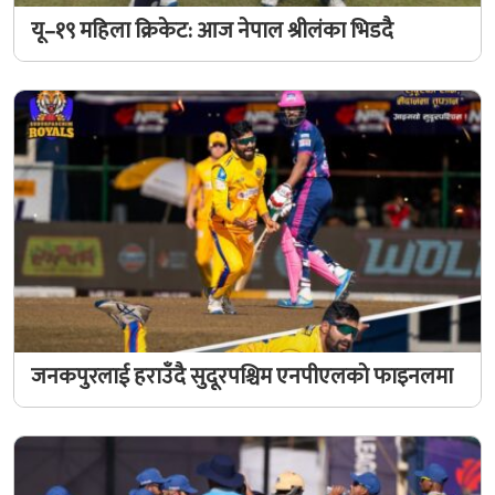
यू–१९ महिला क्रिकेट: आज नेपाल श्रीलंका भिडदै
जनकपुरलाई हराउँदै सुदूरपश्चिम एनपीएलकाे फाइनलमा