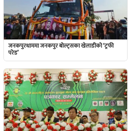
जनकपुरधाममा जनकपुर बोल्ट्सका खेलाडीको ‘ट्रफी
परेड’