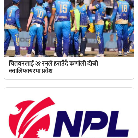
चितवनलाई २१ रनले हराउँदै कर्णाली दोस्रो
क्वालिफायरमा प्रवेश