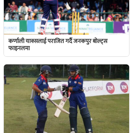
कर्णाली याक्सलाई पराजित गर्दै जनकपुर बोल्ट्स
फाइनलमा