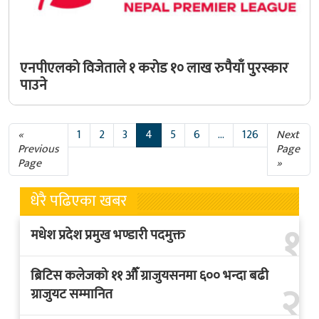
एनपीएलकाे विजेताले १ कराेड १० लाख रुपैयाँ पुरस्कार
पाउने
«
1
2
3
4
5
6
...
126
Next
Previous
Page
Page
»
धेरै पढिएका खबर
१
मधेश प्रदेश प्रमुख भण्डारी पदमुक्त
ब्रिटिस कलेजको ११ औँ ग्राजुयसनमा ६०० भन्दा बढी
२
ग्राजुयट सम्मानित