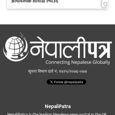
७
अत्यावश्यक सामाग्री ल्याउदै
सूचना विभाग दर्ता नं.: १४२५/२०७६-०७७
NepaliPatra
NepaliPatra is the leading Nepalese news portal in the UK,