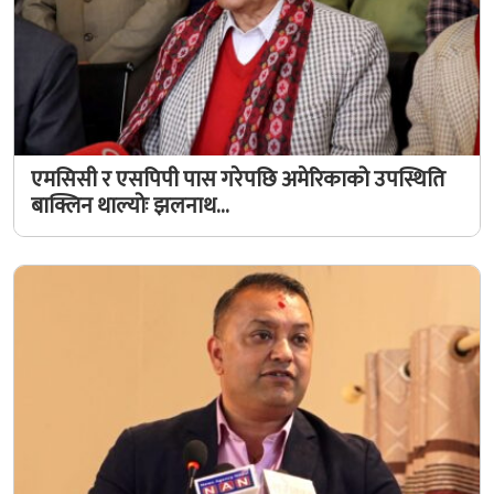
एमसिसी र एसपिपी पास गरेपछि अमेरिकाको उपस्थिति
बाक्लिन थाल्योः झलनाथ…