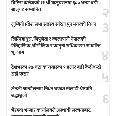
ब्रिटिस कलेजको ११ औँ ग्राजुयसनमा ६०० भन्दा बढी
२
ग्राजुयट सम्मानित
३
लुम्बिनी प्रदेश सभा सदस्य सरिता पुन मगरको निधन
लिम्पियाधुरा, लिपुलेख र कालापानी नेपालको
ऐतिहासिक, भौगोलिक र कानुनी अधिकारमा आधारित
४
भू–भाग
देशभरका २७ वटा कारागारका ९ हजार बढी कैदीबन्दी
५
अझै फरार
जेनजी आन्दोलनमा निधन भएका खेलाडी श्रेष्ठप्रति
६
श्रद्धाञ्जली
भैरहवा भन्सार कार्यालयले अस्थायी संरचनाबाट