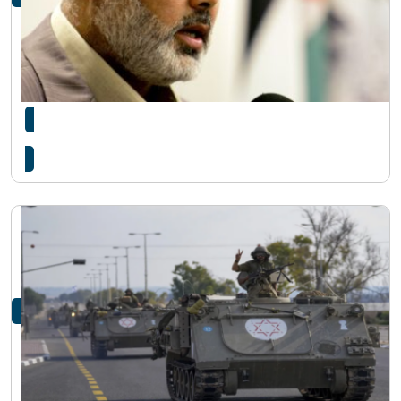
गाजा युद्धविराम सम्झौता ‘नजिक’