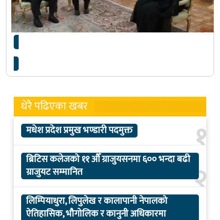
इरानका राष्ट्रपतिद्वारा हमास नेतासँग कुराकानी
धेरै पढिएका खबर
१
मधेश प्रदेश प्रमुख भण्डारी पदमुक्त
ब्रिटिस कलेजको ११ औँ ग्राजुयसनमा ६०० भन्दा बढी
२
ग्राजुयट सम्मानित
लिम्पियाधुरा, लिपुलेख र कालापानी नेपालको
ऐतिहासिक, भौगोलिक र कानुनी अधिकारमा