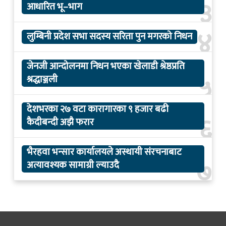
३
आधारित भू–भाग
४
लुम्बिनी प्रदेश सभा सदस्य सरिता पुन मगरको निधन
जेनजी आन्दोलनमा निधन भएका खेलाडी श्रेष्ठप्रति
५
श्रद्धाञ्जली
देशभरका २७ वटा कारागारका ९ हजार बढी
६
कैदीबन्दी अझै फरार
भैरहवा भन्सार कार्यालयले अस्थायी संरचनाबाट
७
अत्यावश्यक सामाग्री ल्याउदै