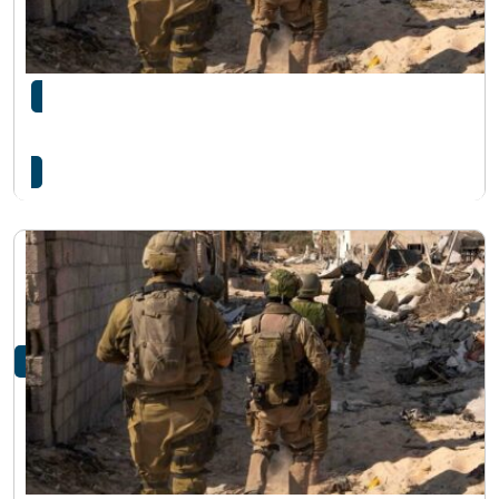
इजरायलले युद्धविराम सम्झौता उल्लंघन गरेको भन्दै
बन्धक रिहाइ स्थगित गर्ने…