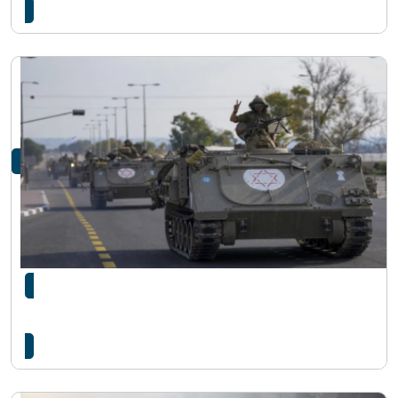
इजरायलले ९ दिनपछि ९ सेकेण्डमा लियो बदला , हमास
कमाण्डर…