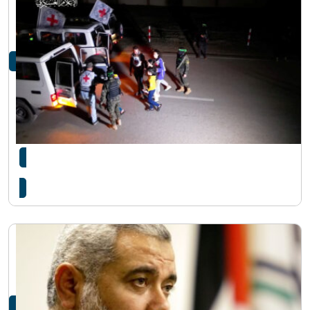
हमासद्वारा ६९ बन्दी मुक्त, विपिनको अवस्था अझै अज्ञात