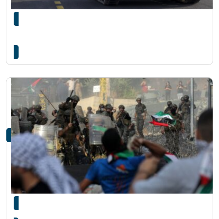
यसरी हमासको २ वर्षको योजना अगाडि इजरायको
गुप्तचर एजेन्सी मोसाद…
इजरायल–प्यालेस्टाइन विवाद र हमासको उदय