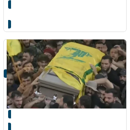
हमासले युद्धविराम सम्झौता उल्लङ्घन गरेको भन्दै घर
प्यालेस्टाइनी माथि इजरायलको…
हमासका प्रमुख इस्माइल हानियाको आज अन्त्येष्टि