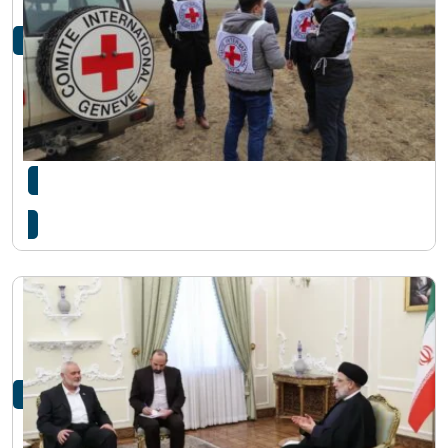
हमास र इजराइलसँग सम्पर्कमा रहेको रेडक्रसको भनाइ