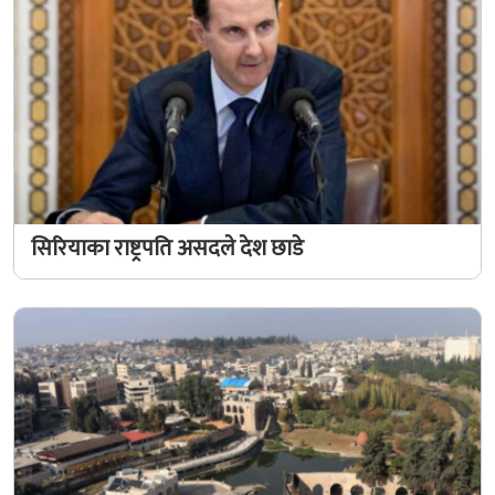
सिरियाका राष्ट्रपति असदले देश छाडे