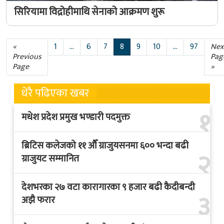
सिरियामा विद्रोहीमाथि सेनाको आक्रमण शुरू
«
1
…
6
7
8
9
10
...
97
Nex
Previous
Pag
Page
»
धेरै पढिएका खबर
१
मधेश प्रदेश प्रमुख भण्डारी पदमुक्त
ब्रिटिस कलेजको ११ औँ ग्राजुयसनमा ६०० भन्दा बढी
२
ग्राजुयट सम्मानित
देशभरका २७ वटा कारागारका ९ हजार बढी कैदीबन्दी
३
अझै फरार