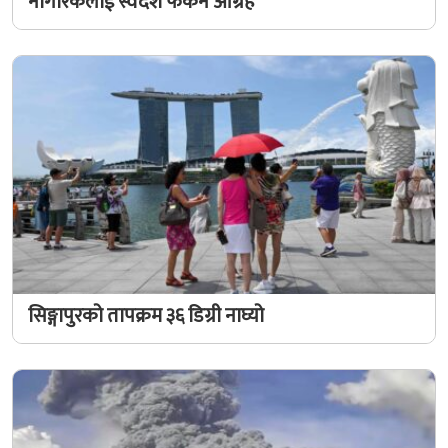
नागरिकलाई स्वदेश फर्कन आग्रह
सिङ्गापुरको तापक्रम ३६ डिग्री नाघ्यो