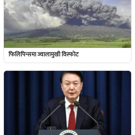
फिलिपिन्समा ज्वालामुखी विस्फोट